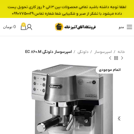
لطفا توجه داشته باشید تمامی محصولات بین 3 الی 6 روز کاری تحویل پست
داده میشود.با تشکر از صبر و شکیبایی شما.شماره تماس:09907750029
0
منو
0
تومان
خانه
اسپرسوساز
دلونگی
اسپرسوساز دلونگی EC 860.M
اتمام موجودی