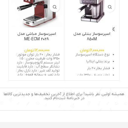
اسپرسوساز بنتلی مدل
اسپرسوساز مباشی مدل
ا
ME-ECM 2028
850M
6,000,000
تومان
12,000,000
تومان
نوع دستگاه:اسپرسوساز
فشار بخار : ۲۰ بار توان موتور :
۱۳۵۰ وات ظرفیت مخزن : ۱.۵
برند:بنتلی ایتالیا
لیتر سستم کاپوچینوساز : دارد
نشانگر سطح آب : دارد قابلیت
فشار بخار:۲۰ بار
تولید کف شیر : دارد نازل بخار :
دارد تمپر و پیمانه قهوه : دارد
توان مصرفی:۱۳۵۰ وات
سینی چکه گیر : دارد گرم کن
انواع
فنجان : دارد سستم خاموشی
قهوه،لاته،کاپوچینو،قهوه
خودکار : دارد نوشیدنی های قابل
ترک و...
تهیه :
همیشه اولین نفر باشید! برای اطلاع از آخرین تخفیف‌ها و جدیدترین کالاها
اسپرسو،کاپوچینو،لاته،کافه
قابلیت تنظیم کف شیر:دارد
در خبرنامه ثبت‌نام کنید.
ماکیاتو،آب جوش،شیر گرم،موکا
و …
قابلیت تنظیم اب:دارد
مخزن شیر:دارد
جنس بدنه:استیل ضد زنگ و
پلاستیک مقاوم