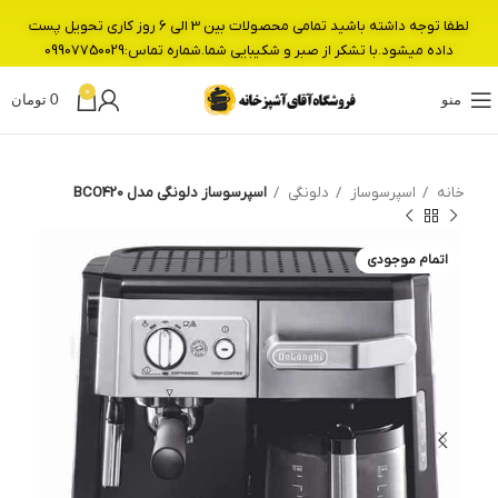
لطفا توجه داشته باشید تمامی محصولات بین 3 الی 6 روز کاری تحویل پست
داده میشود.با تشکر از صبر و شکیبایی شما.شماره تماس:09907750029
0
منو
0
تومان
خانه
اسپرسوساز
دلونگی
اسپرسوساز دلونگی مدل BCO420
اتمام موجودی