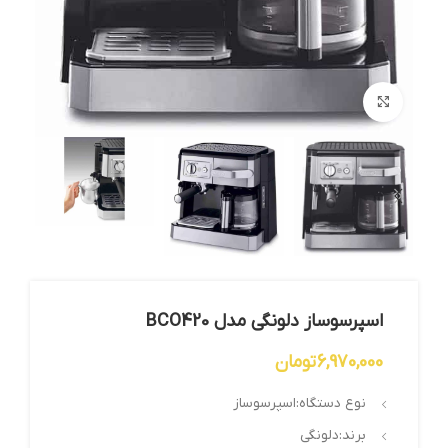
بزرگنمایی تصویر
اسپرسوساز دلونگی مدل BCO420
6,970,000
تومان
نوع دستگاه:اسپرسوساز
برند:دلونگی