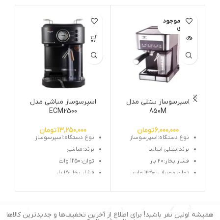
اتمام موجود
ات
ی
اسپرسوساز بنتلی مدل
اسپرسوساز مباشی مدل
ا
ECM2500
850M
6,000,000
تومان
13,250,000
تومان
نوع دستگاه:اسپرسوساز
نوع دستگاه:اسپرسوساز
برند:بنتلی ایتالیا
برند:مباشی
فشار بخار:۲۰ بار
توان:1250 وات
توان مصرفی:۱۳۵۰ وات
فشار بخار:15 بار
انواع
محهز به مخزن شیر:دارد
قهوه،لاته،کاپوچینو،قهوه
طراحی خاص دسته
ترک و...
گروپ(طرح چوب)
قابلیت تنظیم کف شیر:دارد
همیشه اولین نفر باشید! برای اطلاع از آخرین تخفیف‌ها و جدیدترین کالاها
خروجی اتومات کاپوچینو و