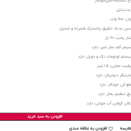
ع دستگاه:اسپرسوساز
ند:بنتلی
: 1100 وات
س بدنه: تلفیق پلاستیک فشرده و استیل
ر پمپ: 20 بار
تیمر کف ساز شیر: دارد
ستم اوتومات تک و دوبل: دارد
یت مخزن: ۱.۵ لیتر
ایشگر دیجیتال: دارد
ع کن خودکار: دارد
چ تنظیم بخار: دارد
کان گرفتن آب جوش: دارد
افزودن به سبد خرید
قایسه
افزودن به علاقه مندی