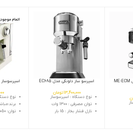
اتمام موجود
اسپرسوساز مباشی مدل ME-ECM
اسپرسو ساز دلونگی مدل EC685
اسپرسوساز مباش
13,400,000
تومان
000
نوع دستگاه : اسپرسوساز
نوع دستگا
ن
از
توان مصرفی : 1300 وات
برند:مباش
نازل فشار بخار : 15 بار
توان: 1050 وات
ظرفیت مخزن آب : 1.1 لیتر
فشار بخار: 19 ب
ارتفاع خروجی قهوه : 12 سانتی
ظرفیت مخزن: 5
متر
دارای پرتا