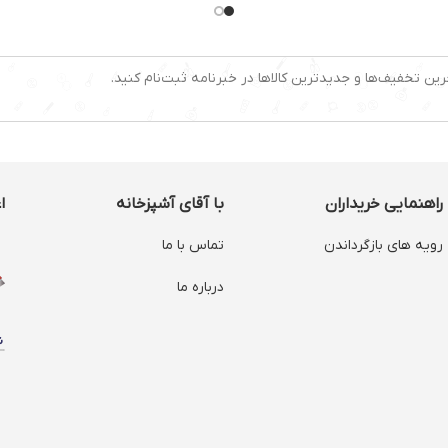
قابلیت تولید کف شیر : دارد
سینگل و 
دارد
گرم نگهدارنده فنجان : دارد
سیستم کاپ
د
نوشیدنی‌های قابل تهیه :
قابلیت تو
: دارد
اسپرسو لانگو، کاپوچینو، لاته
رین تخفیف‌ها و جدیدترین کالاها در خبرنامه ثبت‌نام کنید.
قابلیت اس
ماکیاتو، دابل اسپرسو، اسپرسو،
کافه لاته، شیر داغ
نازل بخار:
دارد
تمپر قهوه
سیستم گرم
راهنمایی خریداران
با آقای آشپزخانه
ا
رویه های بازگرداندن
تماس با ما
درباره ما