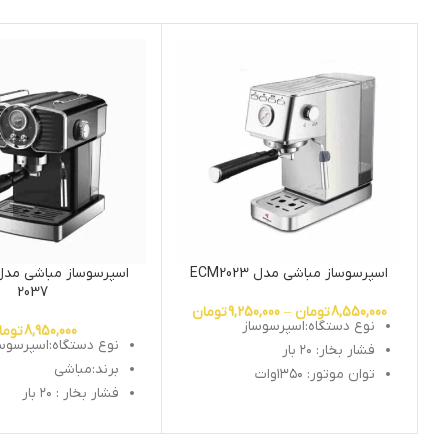
اسپرسوساز مباشی مدل ECM2023
2037
8,550,000
تومان
–
9,250,000
تومان
نوع دستگاه:اسپرسوساز
8,950,000
توما
نوع دستگاه:اسپرسوس
فشار بخار: ۲۰ بار
برند:مباشی
توان موتور: ۱۳۵۰وات
فشار بخار : ۲۰ بار
ظرفیت مخزن: ۱/۵ لیتر
توان موتور : ۱۳۵۰ وات
سیستم کاپوچینوساز: دارد
ظرفت مخزن : ۱.۵ لیتر
نشانگر سطح آب: دارد