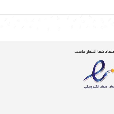
دبل
قابلیت قطع کن خودکار:دارد
وچینو ساز:دارد
2خروجی نازل آب جوش
لید کف شیر:دارد
دسته گروپ صنعتی
تفاده از:پودر قهوه
دارد
:دارد
 کردن فنجان: دارد
عتماد شما افتخار ماست