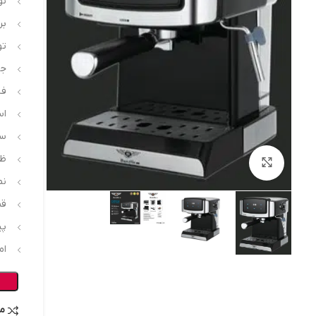
نو
بر
توان
جن
فشا
اس
سی
ظرف
بزرگنمایی تصویر
نم
قط
پی
ام
م