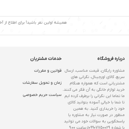
سستم کاپوچینوساز : 
قابلیت تولید کف شیر: دارد
نشانگر سطح آب : دار
نازل بخار: دارد
قابلیت تولید کف شیر 
تمپر و پیمانه قهوه: دارد
همیشه اولین نفر باشید! برای اطلاع از آخ
نازل بخار : دارد
سینی چکه گیر: دارد
تمپر و پیمانه قهوه : 
گرمکن فنجان: دارد
سیستم خاموشی خودکار: دارد
فیلتر آب: دارد
وزن: ۵ کیلوگرم
درباره فروشگاه
خدمات مشتریان
نوشیدنیهای قابل تهیه: اسپرسو،
کاپوچینو، لاته، کافه ماکیاتو،
آبجوش، شیر گرم، موکا و …
مشاوره رایگان، قیمت مناسب، ارسال
قوانین و مقررات
سریع، کالای اورجینال، نگرانی های
زمان و‌ تحویل سفارشات
مشتریانی است که همواره هنگام
خرید لوازم خانگی به آن فکر می کنند.
سیاست حریم خصوصی
ما تماما این نگرانی را برطرف کرده ایم
تا شما با خیالی آسوده بتوانید کالای
خود را خریداری کنید. به همین
منظور در صورت نیاز به مشاوره یا
پاسخگویی به سوالات خود می توانید
با شماره 09907750029ازساعت 9:00