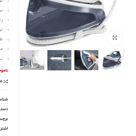
نو
بر
رن
توا
بزرگنمایی تصویر
ظرف
مخ
تن
ناموج
م
شناس
دسته
برچس
اشترا