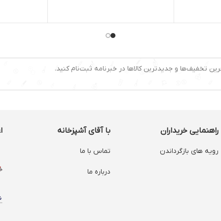
تعویض
میزان صدا : 79 دی سی بل
محدوده می
6لیتر
تعداد پارویی:دو عدد
15.1 تا 20 دقیقه
طول سیم : 9 متر
سایر توضی
شست و شو
ظرفیت مخزن : 4 لیتر
مایعات , م
فیلتر بهداشتی : دارد
جنس بدنه
HEPA
سیم جمع‌کن خودکار:دارد
تعداد تنظیم
رین تخفیف‌ها و جدیدترین کالاها در خبرنامه ثبت‌نام کنید.
وزن:2کیلوگرم
راهنمایی خریداران
با آقای آشپزخانه
ا
رویه های بازگرداندن
تماس با ما
درباره ما