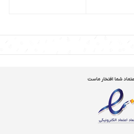
مناسب برای شست و شوی:
زان شارژدهی باتری:
زمین , شیشه , دیوار
مدت زمان مورد نیاز برای تولید
حات: فیلتر قابل
بخار:0.5 دقیقه
 , توانایی مکش
ظرفیت مخزن آب:1 لیتر
خزن گر...
: پلاستیک
ات سرعت: 1 سرعته
عتماد شما افتخار ماست