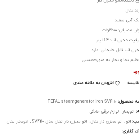
ع دستگاه:اتو مخزن دار
ند:تفال
گ: آبی سفید
ن مصرفی: 2200وات
یت مخزن آب: 1.4 لیتر
زن آب قابل جابجایی: دارد
ظیم دما و بخار به صورت:دستی
ود
قایسه
افزودن به علاقه مندی
ه محصول:
TEFAL steamgenerator Iron SV4110
:
اتوبخار
,
لوازم برقی خانگی
ب:
اتو
,
اتو مخزن دار تفال
,
اتو مخزن دار تفال مدل SV4110
,
اتوبخار تفال
ک گذاری: