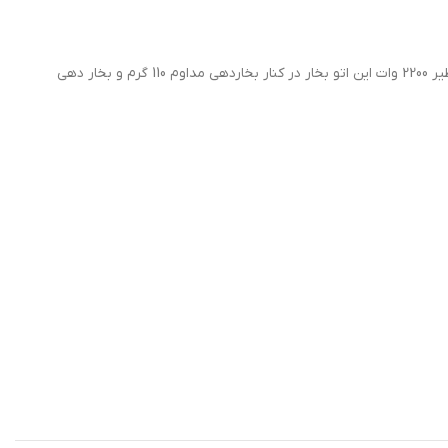
اتو مخزن دار 4110تفال این مشکل را به طور کلی حل کرده است. با دارا بودن مخزن جداگانه، شما به سختی با مشکل کم آبی مواجه می شوید. توان بی نظیر 2200 وات این اتو بخار در کنار بخاردهی مداوم 110 گرم و بخار دهی