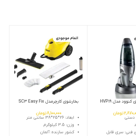
ی
اتمام موجودی
ا
کنوود مدل HVP19
بخارشوی کارچرمدل SC3 Easy Fix
2,870,
تومان
8,100,000
تومان
 دستی
ابعاد: 26*25*38 سانتی متر
د
وزن: 3.5 کیلوگرم
 فنی: سری قابل
کشور سازنده: آلمان