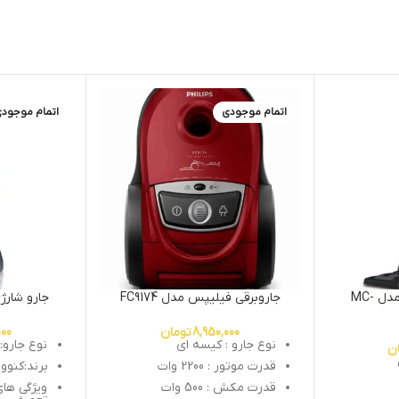
اتمام موجودی
اتمام موجود
جاروبرقی پاناسونیک مدل MC-
جاروبرقی فیلیپس مدل FC9174
جارو شارژی 
8,950,000
تومان
000
نوع جارو : کیسه ای
نوع جارو:
ن
قدرت موتور : 2200 وات
برند:کنوو
قدرت مکش : 500 وات
ویژگی های