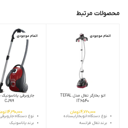
محصولات مرتبط
اتمام موجودی
اتمام موجودی
اتو بخارگر تفال مدل TEFAL
CJ919
IT6540
4,720,000
تومان
14,290,000
توما
نوع دستگاه:اتوبخارایستاده
نوع دستگاه:جاروبرقی
برند:تفال فرانسه
برند:پاناسونیک