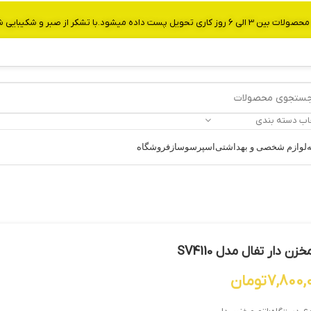
از صبر و شکیبایی شما.شماره تماس:09907750029
اب دسته بندی
ه
لوازم شخصی و بهداشتی
اسپرسوساز
فروشگاه
خزن دار تفال مدل SV4110
7,800,
تومان