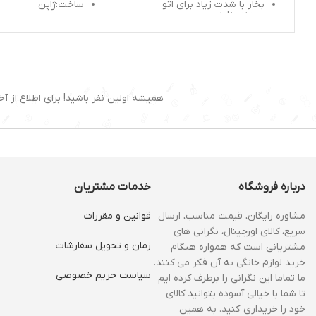
بخار با شدت زیاد برای اتو
ساخت:ژاپن
عمودی:دارد
گنجایش مخزن جارو برقی:
چوب لباسی برای لباسهای
دارای کابل 7 متری
مختلف
دارای صدای بسیار کم
سری خروج بخار:دارد
توان مصرفی:2500 وات
جمع شدن دستگاه برای جابجایی
راحت
دارای فیلترقابل شستشو 
همیشه اولین نفر باشید! برای اطلاع از آخ
چرخ برای جابجایی:دارد
توان:1500 وات
دکمه خاموش روشن با پا:دارد
زمان اماده بکار دستگاه 1 دقیقه
گنجایش مخزن اب:2/5 لیتر
زمان کار با یک تانک اب 1 ساعت
درباره فروشگاه
خدمات مشتریان
مخزن اب جدا شونده:دارد
مشاوره رایگان، قیمت مناسب، ارسال
قوانین و مقررات
سریع، کالای اورجینال، نگرانی های
زمان و‌ تحویل سفارشات
مشتریانی است که همواره هنگام
خرید لوازم خانگی به آن فکر می کنند.
سیاست حریم خصوصی
ما تماما این نگرانی را برطرف کرده ایم
تا شما با خیالی آسوده بتوانید کالای
خود را خریداری کنید. به همین