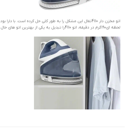
لحظه ای190گرم در دقیقه، اتو 4110را تبدیل به یکی از بهترین اتو های حال حاضر کرده است.