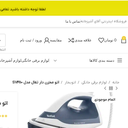
لطفا توجه داشته باشید تمامی محصولات بین 3 الی 6 روز کاری تحویل پست داده میشود.با تشکر 
فروشگاه اینترنتی آقای آشپزخانه
تماس با ما
0
0
تومان
علاقه مندی
مقایسه
ورود / ثبت نام
انتخ
دسته بندی کالاها
لوازم برقی خانگی
لوازم آشپزخان
خانه
لوازم برقی خانگی
اتوبخار
اتو مخزن دار تفال مدل SV4110
اتمام موجودی
اتو م
000