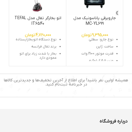
جاروبرقی پاناسونیک مدل
اتو بخارگر تفال مدل TEFAL
ج
IT6540
MC-YL699
9,395,000
تومان
4,720,000
تومان
نوع جارو: سطلی
نوع دستگاه:اتوبخارایستاده
ساخت: ژاپن
برند:تفال فرانسه
قدرت موتور:2100 وات
بخار با شدت زیاد برای اتو
عمودی:دارد
وزن
:
5.8 کیلوگرم
چوب لباسی برای لباسهای
ظرفیت مخزن زباله:
20لیتر
مختلف
میزان صدا:
86 دسی بل
سری خروج بخار:دارد
همیشه اولین نفر باشید! برای اطلاع از آخرین تخفیف‌ها و جدیدترین کالاها
جمع شدن دستگاه برای
در خبرنامه ثبت‌نام کنید.
جابجایی راحت
چرخ برای جابجایی:دارد
توان:1500 وات
دکمه خاموش روشن با
پا:دارد
زمان اماده بکار دستگاه 1
درباره فروشگاه
دقیقه
گنجایش مخزن اب:2/5 لیتر