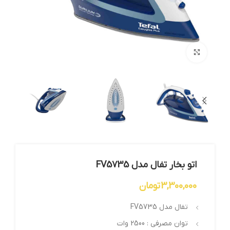
بزرگنمایی تصویر
اتو بخار تفال مدل FV5735
3,300,000
تومان
تفال مدل FV5735
توان مصرفی : 2500 وات