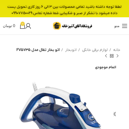
لطفا توجه داشته باشید تمامی محصولات بین 3 الی 6 روز کاری تحویل پست
داده میشود.با تشکر از صبر و شکیبایی شما.شماره تماس:09907750029
0
منو
0
تومان
خانه
لوازم برقی خانگی
اتوبخار
اتو بخار تفال مدل FV5735
اتمام موجودی