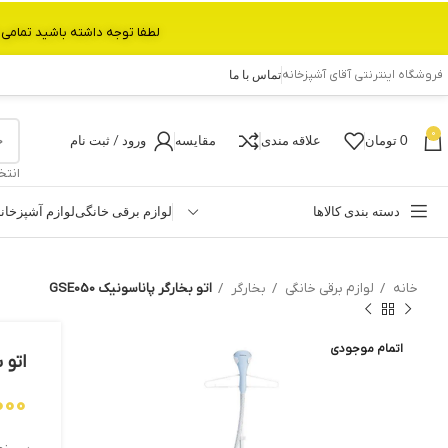
لطفا توجه داشته باشید تمامی محصولات بین 3 الی 6 روز کاری تحویل پست داده میشود.با تشکر 
فروشگاه اینترنتی آقای آشپزخانه
تماس با ما
0
0
تومان
علاقه مندی
مقایسه
ورود / ثبت نام
انتخ
دسته بندی کالاها
لوازم برقی خانگی
لوازم آشپزخان
خانه
لوازم برقی خانگی
بخارگر
اتو بخارگر پاناسونیک GSE050
اتمام موجودی
اتو ب
000