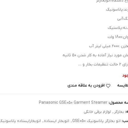
ع دستگاه:اتوبخارگر
ند:پاناسونیک
گ:آبی
نه:پلاستیک
1800 وات
2000 میلی لیتر آب
ان مورد نیاز آماده به کار شدن 50 ثانیه
الت تنظیمات بخار و …
ود
قایسه
افزودن به علاقه مندی
ه محصول:
Panasonic GSE050 Garment Steamer
:
بخارگر
,
لوازم برقی خانگی
ب:
اتو بخارگر پاناسونیک GSE050
,
اتوبخار ایستاده
,
اتوبخارایستاده پاناسونیک