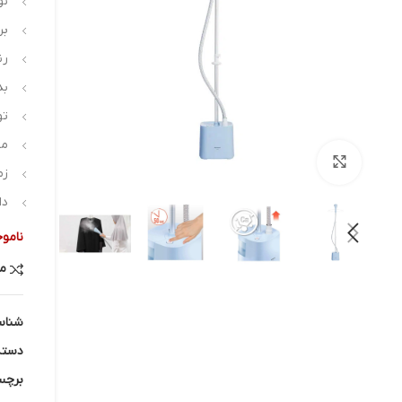
نو
بر
رن
بد
توان:
مخزن :
بزرگنمایی تصویر
زم
دارای 2 ح
ناموج
م
شناس
دسته
برچس