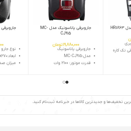
HR18
جاروبرقی پاناسونیک مدل MC-
CJ915
ن
یری
19,880,000
تومان
000
جاروبرقی پاناسونیک
نوع جارو 
قی تک کاره
مدل:MC-CJ915
ابعاد:۵۰۰x۳۲۰x۲۷۰ سانتی‌متر
قدرت موتور: 2100 وات
میزان صدا:63دسی 
کشور سازنده: ژاپن
وزن:۹.۵کیلوگرم
م
جنس لوله: پلاستیک
گنجایش مخز
مخزن آب میوه گیری : 800 میلی
نوع: کیسه دار
شعاع کارکرد:8 
ظرفیت کیسه: 6 لیتر
نشانگر پر
دارای مخزن تفاله با گنجایش 1.2
ضد باکتری به کمک فیلتر HEPA:
نوع فیلتر خروجی:
رین تخفیف‌ها و جدیدترین کالاها در خبرنامه ثبت‌نام کنید.
دارد
ضد زنگ
لوله تلسکوپی فلزی: دارد
کنترل قدرت اسلاید: دارد
ه
سوپر دسته با پیوست برای پرده
و اثاثه یا لوازم داخلی: دارد
تشو