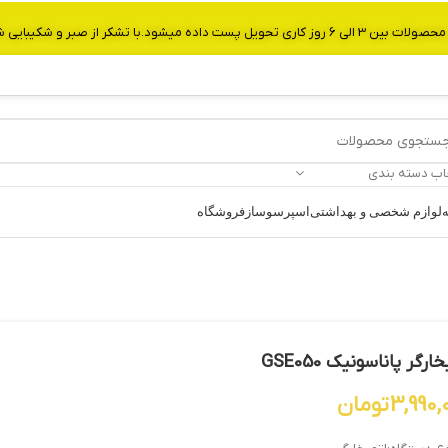
از صبر و شکیبایی شما.شماره تماس:09907750029
اب دسته بندی
ه
لوازم شخصی و بهداشتی
اسپرسوساز
فروشگاه
خارگر پاناسونیک GSE050
3,990,
تومان