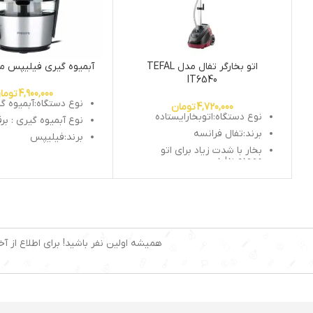
اتو بخارگر تفال مدل TEFAL
آبمیوه گیری فیلیپس مدل 63
IT6540
4,900,000
توما
نوع دستگاه:آبمیوه گ
4,720,000
تومان
نوع دستگاه:اتوبخارایستاده
نوع آبمیوه گیری : بر
برند:تفال فرانسه
برند:فیلیپس
بخار با شدت زیاد برای اتو
وزن: 3.2کیلوگرم
عمودی:دارد
جنس بدنه : آلمینیو
چوب لباسی برای لباسهای
مختلف
لیتر
سری خروج بخار:دارد
توان مصرفی : 700 وات
جمع شدن دستگاه برای جابجایی
راحت
لیتر
همیشه اولین نفر باشید! برای اطلاع از آخ
چرخ برای جابجایی:دارد
جنس تیغه : استیل 
توان:1500 وات
اندازه دهانه ورودی 75 میلی متر
دکمه خاموش روشن با پا:دارد
دارای سیستم ضد چک
زمان اماده بکار دستگاه 1 دقیقه
دارای فیلتر قابل شس