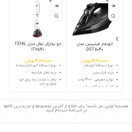
اتوبخار فیلیپس مدل
اتو بخارگر تفال مدل TEFAL
جا
IT6540
DST5040
4,300,000
تومان
4,720,000
تومان
نوع دستگاه:اتوبخار
نوع دستگاه:اتوبخارایستاده
برند:فیلیپس
برند:تفال فرانسه
توان مصرفی : 2600 وات
بخار با شدت زیاد برای اتو
عمودی:دارد
کفی
استیم گلاید پلاس
چوب لباسی برای لباسهای
سیستم قطع کن خودکار
مختلف
سیستم ضد چکه و رسوب
سری خروج بخار:دارد
همیشه اولین نفر باشید! برای اطلاع از آخرین تخفیف‌ها و جدیدترین کالاها
بخار لحظه ای ، پیوسته ،
جمع شدن دستگاه برای
در خبرنامه ثبت‌نام کنید.
عمودی
جابجایی راحت
چرخ برای جابجایی:دارد
توان:1500 وات