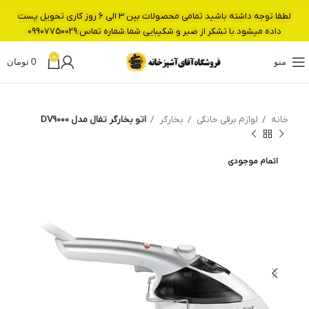
لطفا توجه داشته باشید تمامی محصولات بین 3 الی 6 روز کاری تحویل پست
داده میشود.با تشکر از صبر و شکیبایی شما.شماره تماس:09907750029
0
منو
0
تومان
خانه
لوازم برقی خانگی
بخارگر
اتو بخارگر تفال مدل DV9000
اتمام موجودی