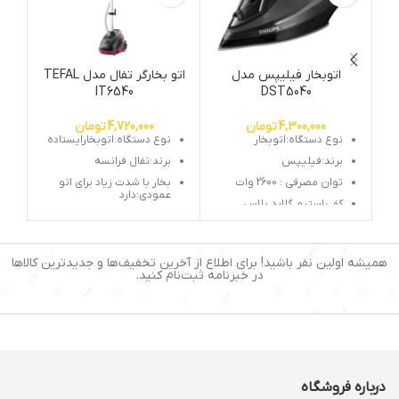
اتوبخار فیلیپس مدل
اتو بخارگر تفال مدل TEFAL
آب
IT6540
DST5040
4,300,000
تومان
4,720,000
تومان
نوع دستگاه:اتوبخار
نوع دستگاه:اتوبخارایستاده
برند:فیلیپس
برند:تفال فرانسه
توان مصرفی : 2600 وات
بخار با شدت زیاد برای اتو
عمودی:دارد
کفی
استیم گلاید پلاس
چوب لباسی برای لباسهای
سیستم قطع کن خودکار
مختلف
سیستم ضد چکه و رسوب
سری خروج بخار:دارد
همیشه اولین نفر باشید! برای اطلاع از آخرین تخفیف‌ها و جدیدترین کالاها
بخار لحظه ای ، پیوسته ،
جمع شدن دستگاه برای
در خبرنامه ثبت‌نام کنید.
عمودی
جابجایی راحت
چرخ برای جابجایی:دارد
توان:1500 وات
دکمه خاموش روشن با
پا:دارد
زمان اماده بکار دستگاه 1
درباره فروشگاه
دقیقه