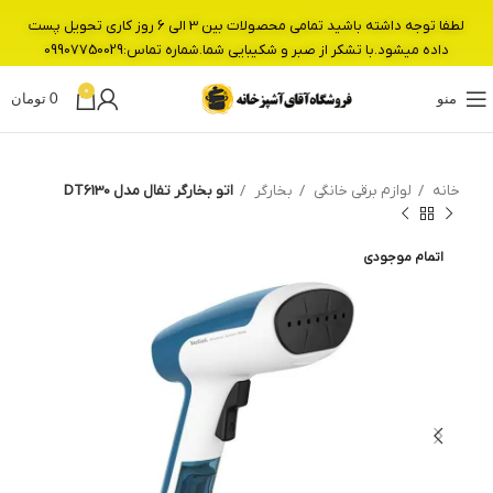
لطفا توجه داشته باشید تمامی محصولات بین 3 الی 6 روز کاری تحویل پست
داده میشود.با تشکر از صبر و شکیبایی شما.شماره تماس:09907750029
0
منو
0
تومان
خانه
لوازم برقی خانگی
بخارگر
اتو بخارگر تفال مدل DT6130
اتمام موجودی