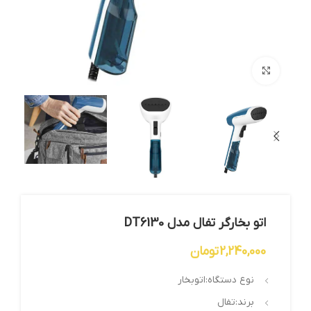
بزرگنمایی تصویر
اتو بخارگر تفال مدل DT6130
2,240,000
تومان
نوع دستگاه:اتوبخار
برند:تفال