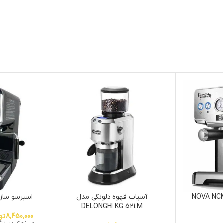
وساز نوا مدل NOVA NCM-
آسیاب قهوه دلونگی مدل
اسپرسو ساز مب
DELONGHI KG 521.M
8,450,000
تو