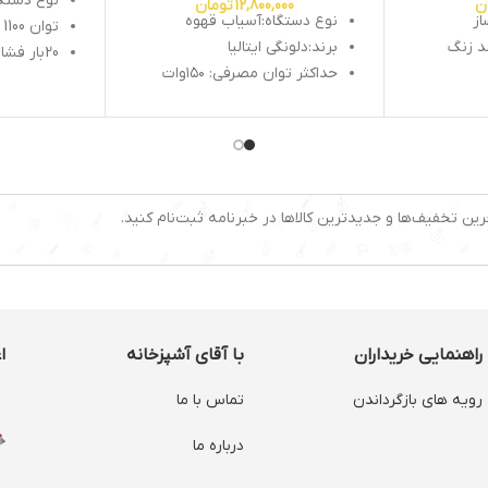
نوع دستگا
ن
12,800,000
تومان
از
نوع دستگاه:آسیاب قهوه
توان 1100 وات
د زنگ
برند:دلونگی ایتالیا
20بار فشار بخار
حداکثر توان مصرفی: ۱۵۰وات
نشانگر می
ظرفیت آسیاب کن: ۳۵۰گرم
قابلیت قط
:دارد
تنظیم سرعت:دارد
قابلیت تن
ر:دارد
قفل ایمنی:دارد
دارای خر
درجات آسیاب : 18 درجه
دارای سین
جنس تیغه : استیل ضد زنگ
نشانگر آما
رین تخفیف‌ها و جدیدترین کالاها در خبرنامه ثبت‌نام کنید.
قابلیت جدا شدن ظرف : دارد
دارای نشا
صفحه نمایش : LCD
نوشیدنی 
تهیه:اسپر
لاته-کافه 
موکا-و...
راهنمایی خریداران
با آقای آشپزخانه
ا
رویه های بازگرداندن
تماس با ما
درباره ما