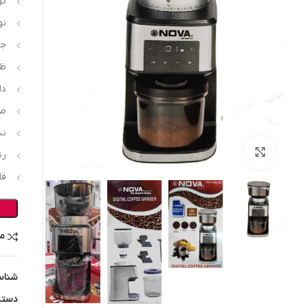
تو
نو
جن
ظرف
دار
صف
نش
بزرگنمایی تصویر
رن
قا
م
شناس
دسته