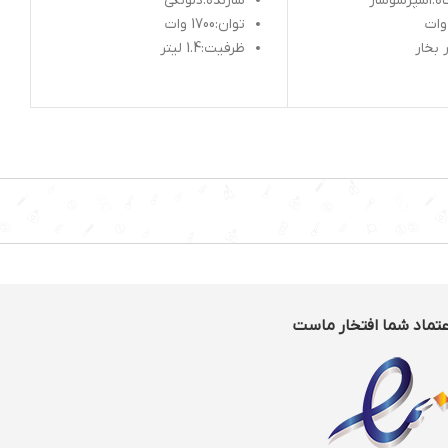
ه:اسپرسوساز
سازنده:دلونگی
توان:1700 وات
ظرفیت:1.4 لیتر
زان دما
صفحه گرم کننده :دارد
ع کن خودکار
فیلتر جهت جدا کردن املاح آب
:دارد
ظیم برنامه
مخزن جداگانه برای تهیه قهوه
وجی نازل آب جوش
اسپرسو، فرانسه و کاپوچینو :دارد
ی گرمکن و چکه گیر
قابلیت استفاده از:پودر قهوه
داده به کار دارد
نگر فشار بخار
های قابل
سو-کاپوچینو-کافه
کاپوچینو-آمریکانو-
عتماد شما افتخار ماست