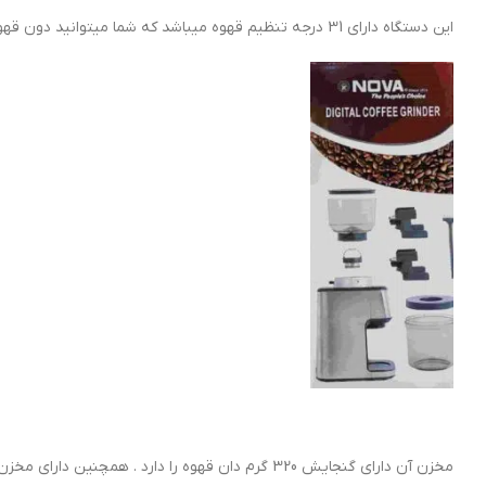
این دستگاه دارای 31 درجه تنظیم قهوه میباشد که شما میتوانید دون قهوه را به هر اندازه که دوست دارید تنظیم کنید.
مخزن آن دارای گنجایش 320 گرم دان قهوه را دارد . همچنین دارای مخزن جمع آوری پودر قهوه 130 گرمی میباشد . دارای گیره پورتافیلتر سایز 51 و 58 میباشد .