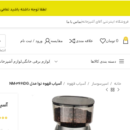
لطفا توجه داشته باشید تمامی محصولات بین 3 الی 6 روز کاری تحویل پست داده میشود.با تشکر 
فروشگاه اینترنتی آقای آشپزخانه
تماس با ما
0
0
تومان
علاقه مندی
مقایسه
ورود / ثبت نام
انتخ
دسته بندی کالاها
لوازم برقی خانگی
لوازم آشپزخان
خانه
اسپرسوساز
آسیاب قهوه
آسیاب قهوه نوا مدل NM-3661DG
آسیاب
000