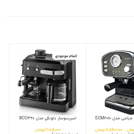
اتمام موجودی
اشی مدل ECM2010
اسپرسوساز دلونگی مدل BCO320
مان
–
8,550,000
تومان
6,105,000
تومان