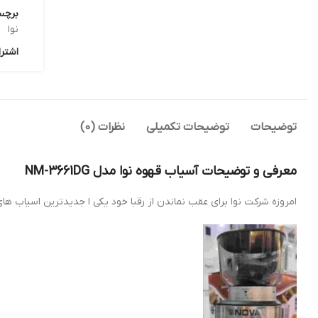
برچس
نوا
اشترا
توضیحات
توضیحات تکمیلی
نظرات (0)
معرفی و توضیحات آسیاب قهوه نوا مدل NM-3661DG
امروزه شرکت نوا برای عقب نماندن از رقبا خود یکی ا جدیدترین اسیاب های خود برا که مدل NM-3661DG است