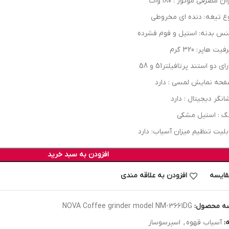
ان مصرفی موتور : ۱۸۰ وات
ع تیغه: دنده ای مخروطی
س بدنه: استیل و فوم فشرده
یت هاپر: 320 گرم
ای دو استند پرتافیلتر51 و 58
حه نمایش لمسی : دارد
انگر دیجیتال : دارد
گ : استیل مشکی
بلیت تنظیم میزان آسیاب: دارد
افزودن به سبد خرید
قایسه
افزودن به علاقه مندی
ه محصول:
NOVA Coffee grinder model NM-3661DG
:
آسیاب قهوه
,
اسپرسوساز