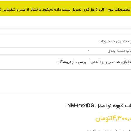
از صبر و شکیبایی شما.شماره تماس:09907750029
اب دسته بندی
ه
لوازم شخصی و بهداشتی
اسپرسوساز
فروشگاه
 قهوه نوا مدل NM-3661DG
14,300,
تومان