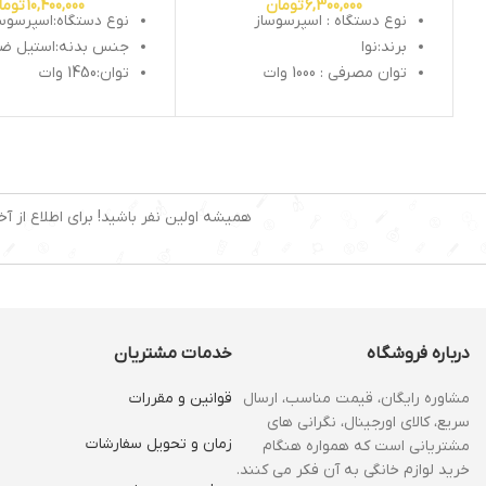
6,300,000
تومان
10,400,000
توما
نوع دستگاه : اسپرسوساز
نوع دستگاه:اسپرسوس
برند:نوا
جنس بدنه:استیل ض
توان مصرفی : 1000 وات
توان:1450 وات
نازل فشار بخار : 15 بار
فشار بخار:15بار
ظرفیت مخزن آب : 1.2 لیتر
صفحه نمایش دیجیتال
قابلیت تولید کف شیر : دارد
قابلیت قطع کن خودکا
گرم نگهدارنده فنجان : دارد
2خروجی نازل آب جوش
تعداد مخزن قهوه : 1 عدد
دسته گروپ صنعتی
همیشه اولین نفر باشید! برای اطلاع از آخ
نوع فیلتر : یک فیلتر سینگل، و
یک فیلتر دوبل
تنظیم میزان بخار بصورت دستی
: دارد
نوشیدنی‌های قابل تهیه :
اسپرسو، کاپوچینو، کافه لاته
درباره فروشگاه
خدمات مشتریان
مشاوره رایگان، قیمت مناسب، ارسال
قوانین و مقررات
سریع، کالای اورجینال، نگرانی های
زمان و‌ تحویل سفارشات
مشتریانی است که همواره هنگام
خرید لوازم خانگی به آن فکر می کنند.