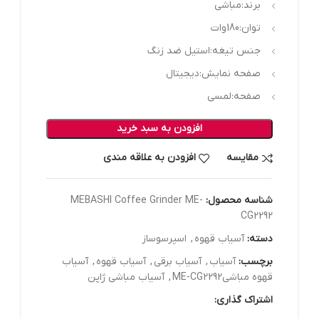
برند:مباشی
توان:180وات
جنس تیغه:استیل ضد زنگ
صفحه نمایش:دیجیتال
صفحه:لمسی
افزودن به سبد خرید
مقایسه
افزودن به علاقه مندی
شناسه محصول:
MEBASHI Coffee Grinder ME-
CG2292
دسته:
آسیاب قهوه
,
اسپرسوساز
برچسب:
آسیاب
,
آسیاب برقی
,
آسیاب قهوه
,
آسیاب
قهوه مباشیME-CG2292
,
آسیاب مباشی ژاپن
اشتراک گذاری: