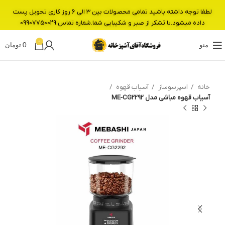
لطفا توجه داشته باشید تمامی محصولات بین 3 الی 6 روز کاری تحویل پست
داده میشود.با تشکر از صبر و شکیبایی شما.شماره تماس:09907750029
0
منو
0
تومان
خانه
اسپرسوساز
آسیاب قهوه
آسیاب قهوه مباشی مدل ME-CG2292