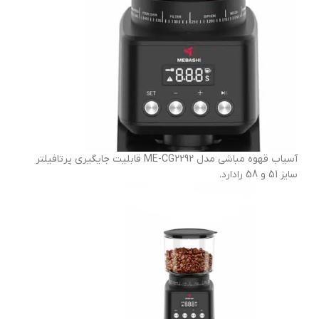
آسیاب قهوه مباشی مدل ME-CG2292 قابلیت جایگیری پرتافیلتر
سایز 51 و 58 رادارد.