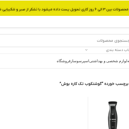
از صبر و شکیبایی شما.شماره تماس:09907750029
اب دسته بندی
ه
لوازم شخصی و بهداشتی
اسپرسوساز
فروشگاه
برچسب خورده “گوشتکوب تک کاره بوش”