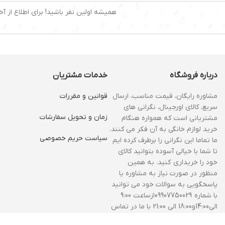
همیشه اولین نفر باشید! برای اطلاع از آخ
درباره فروشگاه
خدمات مشتریان
مشاوره رایگان، قیمت مناسب، ارسال
قوانین و مقررات
سریع، کالای اورجینال، نگرانی های
زمان و‌ تحویل سفارشات
مشتریانی است که همواره هنگام
خرید لوازم خانگی به آن فکر می کنند.
سیاست حریم خصوصی
ما تماما این نگرانی را برطرف کرده ایم
تا شما با خیالی آسوده بتوانید کالای
خود را خریداری کنید. به همین
منظور در صورت نیاز به مشاوره یا
پاسخگویی به سوالات خود می توانید
با شماره 09907750029ازساعت 9:00
الی14:00و18:00 الی 21:00 با ما در تماس
باشید.