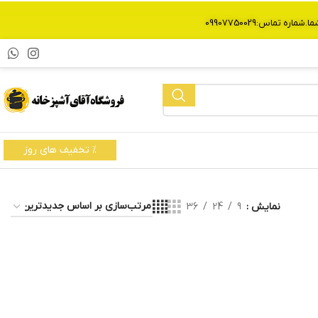
% تخفیف های روز
نمایش
9
24
36