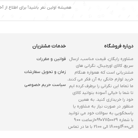
همیشه اولین نفر باشید! برای اطلاع از آخ
درباره فروشگاه
خدمات مشتریان
مشاوره رایگان، قیمت مناسب، ارسال
قوانین و مقررات
سریع، کالای اورجینال، نگرانی های
زمان و‌ تحویل سفارشات
مشتریانی است که همواره هنگام
خرید لوازم خانگی به آن فکر می کنند.
سیاست حریم خصوصی
ما تماما این نگرانی را برطرف کرده ایم
تا شما با خیالی آسوده بتوانید کالای
خود را خریداری کنید. به همین
منظور در صورت نیاز به مشاوره یا
پاسخگویی به سوالات خود می توانید
با شماره 09907750029ازساعت 9:00
الی14:00و18:00 الی 21:00 با ما در تماس
باشید.