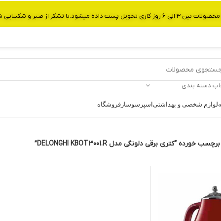
از صبر و شکیبایی شما.شماره تماس:09907750029
اب دسته بندی
ه
لوازم شخصی و بهداشتی
اسپرسوساز
فروشگاه
 خورده “کتری برقی دلونگی مدل DELONGHI KBOT3001.R”