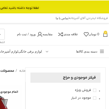
لطفا توجه داشته باشید تمامی محصولات بین 3 الی 6 روز کاری تحویل پست داده میشود.با تشکر 
فروشگاه اینترنتی آقای آشپزخانه
تماس با ما
0
0
تومان
علاقه مندی
مقایسه
ورود / ثبت نام
انتخ
دسته بندی کالاها
لوازم برقی خانگی
لوازم آشپزخان
خانه
محصولات برچسب
فیلتر موجودی و حراج
فروش ویژه
اتمام موجودی
موجود در انبار