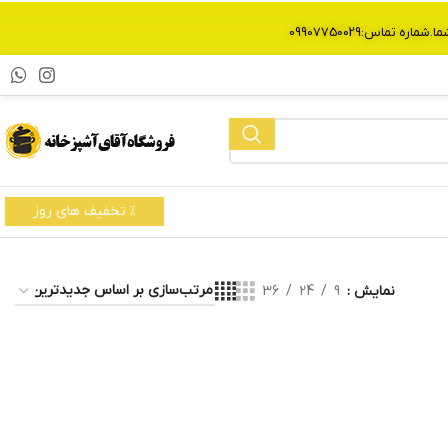
% تخفیف های روز
نمایش
9
24
36