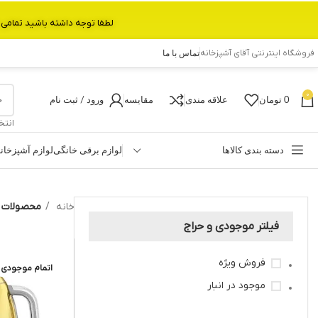
لطفا توجه داشته باشید تمامی محصولات بین 3 الی 6 روز کاری تحویل پست داده میشود.با تشکر 
فروشگاه اینترنتی آقای آشپزخانه
تماس با ما
0
0
تومان
علاقه مندی
مقایسه
ورود / ثبت نام
انتخ
دسته بندی کالاها
لوازم برقی خانگی
لوازم آشپزخان
خانه
محصولات برچ
فیلتر موجودی و حراج
فروش ویژه
اتمام موجودی
موجود در انبار