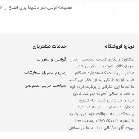
همیشه اولین نفر باشید! برای اطلاع از آخ
درباره فروشگاه
خدمات مشتریان
مشاوره رایگان، قیمت مناسب، ارسال
قوانین و مقررات
سریع، کالای اورجینال، نگرانی های
زمان و‌ تحویل سفارشات
مشتریانی است که همواره هنگام
خرید لوازم خانگی به آن فکر می کنند.
سیاست حریم خصوصی
ما تماما این نگرانی را برطرف کرده ایم
تا شما با خیالی آسوده بتوانید کالای
خود را خریداری کنید. به همین
منظور در صورت نیاز به مشاوره یا
پاسخگویی به سوالات خود می توانید
با شماره 09907750029ازساعت 9:00
الی14:00و18:00 الی 21:00 با ما در تماس
باشید.