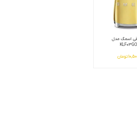
قی اسمگ مدل
KLF03G
10,50
تومان