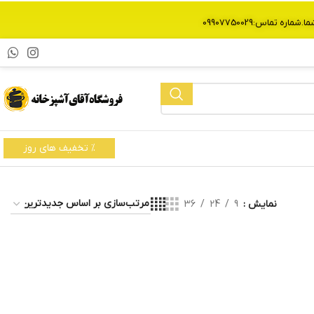
% تخفیف های روز
نمایش
9
24
36