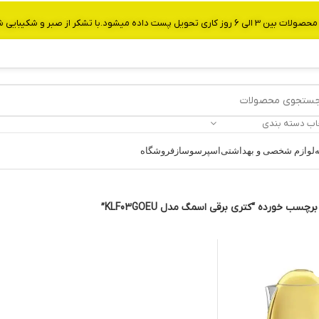
از صبر و شکیبایی شما.شماره تماس:09907750029
اب دسته بندی
ه
لوازم شخصی و بهداشتی
اسپرسوساز
فروشگاه
سب خورده “کتری برقی اسمگ مدل KLF03GOEU”