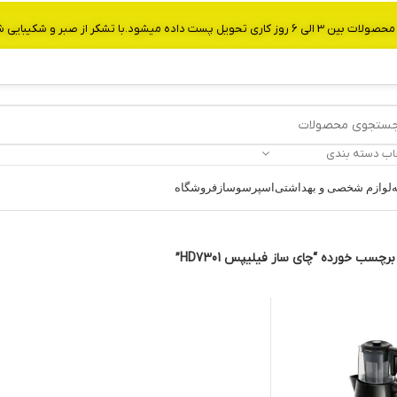
از صبر و شکیبایی شما.شماره تماس:09907750029
اب دسته بندی
ه
لوازم شخصی و بهداشتی
اسپرسوساز
فروشگاه
چسب خورده “چای ساز فیلیپس HD7301”