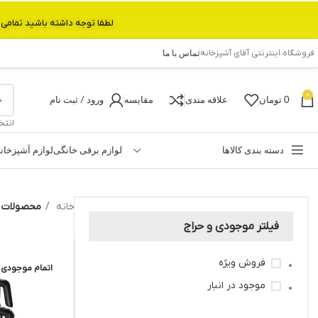
لطفا توجه داشته باشید تمامی محصولات بین 3 الی 6 روز کاری تحویل پست داده میشود.با تشکر 
فروشگاه اینترنتی آقای آشپزخانه
تماس با ما
0
0
تومان
علاقه مندی
مقایسه
ورود / ثبت نام
انتخ
دسته بندی کالاها
لوازم برقی خانگی
لوازم آشپزخان
خانه
محصولات بر
فیلتر موجودی و حراج
فروش ویژه
اتمام موجودی
موجود در انبار