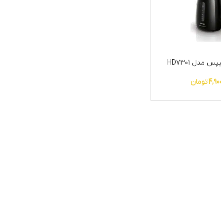
 مدل HD7301
4,90
تومان