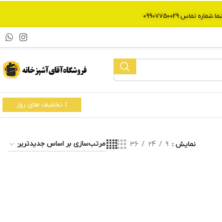
% تخفیف های روز
نمایش
9
24
36