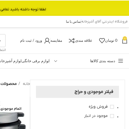
لطفا توجه داشته باشید تمامی محصولات بین 3 الی 6 روز کاری تحویل پست داده میشود.با تشکر 
فروشگاه اینترنتی آقای آشپزخانه
تماس با ما
0
0
تومان
علاقه مندی
مقایسه
ورود / ثبت نام
انتخ
دسته بندی کالاها
لوازم برقی خانگی
لوازم آشپزخان
خانه
محصولات بر
فیلتر موجودی و حراج
فروش ویژه
اتمام موجودی
موجود در انبار