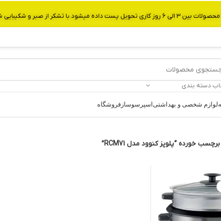
از صبر و شکیبایی شما.شماره تماس:09907750029
اب دسته بندی
ه
لوازم شخصی و بهداشتی
اسپرسوساز
فروشگاه
چسب خورده “پلوپز کنوود مدل RCM71”