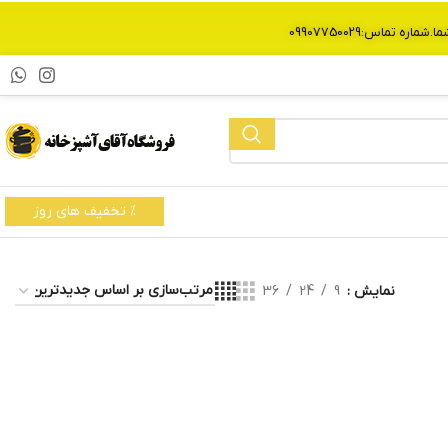
% تخفیف های روز
نمایش
9
24
36