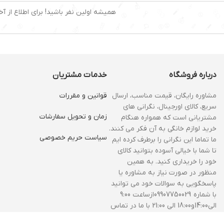
همیشه اولین نفر باشید! برای اطلاع از آخ
درباره فروشگاه
خدمات مشتریان
مشاوره رایگان، قیمت مناسب، ارسال
قوانین و مقررات
سریع، کالای اورجینال، نگرانی های
زمان و‌ تحویل سفارشات
مشتریانی است که همواره هنگام
خرید لوازم خانگی به آن فکر می کنند.
سیاست حریم خصوصی
ما تماما این نگرانی را برطرف کرده ایم
تا شما با خیالی آسوده بتوانید کالای
خود را خریداری کنید. به همین
منظور در صورت نیاز به مشاوره یا
پاسخگویی به سوالات خود می توانید
با شماره 09907750029ازساعت 9:00
الی14:00و18:00 الی 21:00 با ما در تماس
باشید.