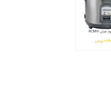
 مدل RCM71
2,64
تومان