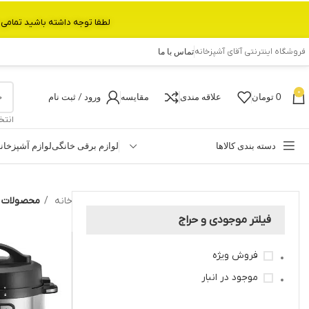
لطفا توجه داشته باشید تمامی محصولات بین 3 الی 6 روز کاری تحویل پست داده میشود.با تشکر 
فروشگاه اینترنتی آقای آشپزخانه
تماس با ما
0
0
تومان
علاقه مندی
مقایسه
ورود / ثبت نام
انتخ
دسته بندی کالاها
لوازم برقی خانگی
لوازم آشپزخان
خانه
محصولات برچ
فیلتر موجودی و حراج
فروش ویژه
موجود در انبار