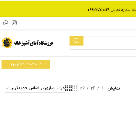
% تخفیف های روز
نمایش
9
24
36