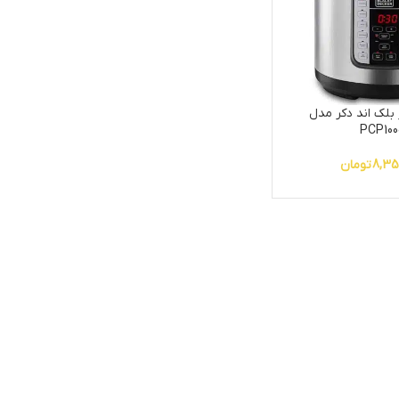
 بلک اند دکر مدل
PCP100
8,35
تومان