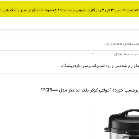
از صبر و شکیبایی شما.شماره تماس:09907750029
اب دسته بندی
ه
لوازم شخصی و بهداشتی
اسپرسوساز
فروشگاه
سب خورده “مولتی کوکر بلک اند دکر مدل PCP1000”