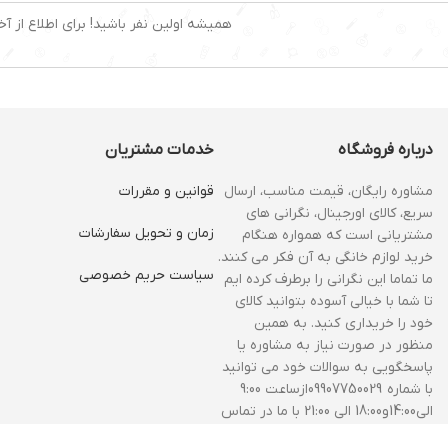
همیشه اولین نفر باشید! برای اطلاع از آخ
درباره فروشگاه
خدمات مشتریان
مشاوره رایگان، قیمت مناسب، ارسال
قوانین و مقررات
سریع، کالای اورجینال، نگرانی های
زمان و‌ تحویل سفارشات
مشتریانی است که همواره هنگام
خرید لوازم خانگی به آن فکر می کنند.
سیاست حریم خصوصی
ما تماما این نگرانی را برطرف کرده ایم
تا شما با خیالی آسوده بتوانید کالای
خود را خریداری کنید. به همین
منظور در صورت نیاز به مشاوره یا
پاسخگویی به سوالات خود می توانید
با شماره 09907750029ازساعت 9:00
الی14:00و18:00 الی 21:00 با ما در تماس
باشید.