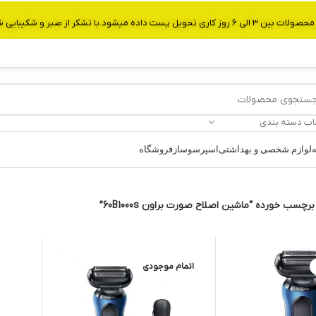
از صبر و شکیبایی شما.شماره تماس:09907750029
اب دسته بندی
ه
لوازم شخصی و بهداشتی
اسپرسوساز
فروشگاه
چسب خورده “ماشین اصلاح صورت براون 60B1000s”
اتمام موجودی