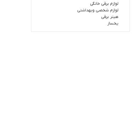
لوازم برقی خانگی
لوازم شخصی وبهداشتی
هیتر برقی
یخساز
همیشه اولین نفر باشید! برای اطلاع از آخ
درباره فروشگاه
خدمات مشتریان
مشاوره رایگان، قیمت مناسب، ارسال
قوانین و مقررات
سریع، کالای اورجینال، نگرانی های
زمان و‌ تحویل سفارشات
مشتریانی است که همواره هنگام
خرید لوازم خانگی به آن فکر می کنند.
سیاست حریم خصوصی
ما تماما این نگرانی را برطرف کرده ایم
تا شما با خیالی آسوده بتوانید کالای