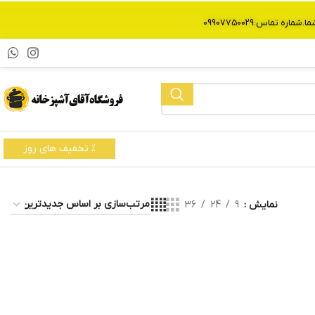
% تخفیف های روز
نمایش
9
24
36