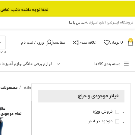
لطفا توجه داشته باشید تمامی محصولات بین 3 الی 6 روز کاری تحویل پست داده میشود.با تشکر 
فروشگاه اینترنتی آقای آشپزخانه
تماس با ما
0
0
تومان
علاقه مندی
مقایسه
ورود / ثبت نام
انتخ
دسته بندی کالاها
لوازم برقی خانگی
لوازم آشپزخان
خانه
محصولات بر
فیلتر موجودی و حراج
فروش ویژه
اتمام موجودی
موجود در انبار