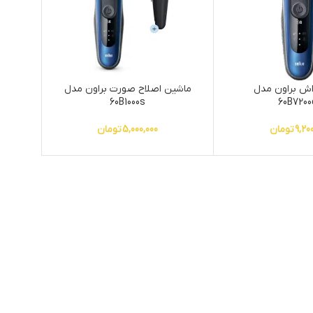
ش براون مدل
ماشین اصلاح صورت براون مدل
60B1000s
60B7200
9,20
تومان
5,000,000
تومان