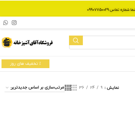
% تخفیف های روز
نمایش
9
24
36