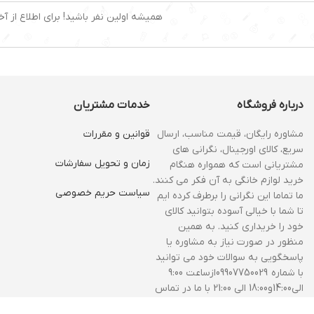
همیشه اولین نفر باشید! برای اطلاع از آخ
درباره فروشگاه
خدمات مشتریان
مشاوره رایگان، قیمت مناسب، ارسال
قوانین و مقررات
سریع، کالای اورجینال، نگرانی های
زمان و‌ تحویل سفارشات
مشتریانی است که همواره هنگام
خرید لوازم خانگی به آن فکر می کنند.
سیاست حریم خصوصی
ما تماما این نگرانی را برطرف کرده ایم
تا شما با خیالی آسوده بتوانید کالای
خود را خریداری کنید. به همین
منظور در صورت نیاز به مشاوره یا
پاسخگویی به سوالات خود می توانید
با شماره 09907750029ازساعت 9:00
الی14:00و18:00 الی 21:00 با ما در تماس
باشید.