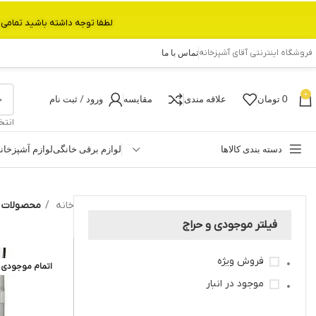
لطفا توجه داشته باشید تمامی محصولات بین 3 الی 6 روز کاری تحویل پست داده میشود.با تشکر 
فروشگاه اینترنتی آقای آشپزخانه
تماس با ما
0
0
تومان
علاقه مندی
مقایسه
ورود / ثبت نام
انتخ
دسته بندی کالاها
لوازم برقی خانگی
لوازم آشپزخان
خانه
محصولات بر
فیلتر موجودی و حراج
فروش ویژه
اتمام موجودی
موجود در انبار