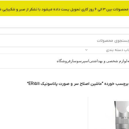
از صبر و شکیبایی شما.شماره تماس:09907750029
اب دسته بندی
ه
لوازم شخصی و بهداشتی
اسپرسوساز
فروشگاه
چسب خورده “ماشين اصلاح سر و صورت پاناسونيک ER1511”