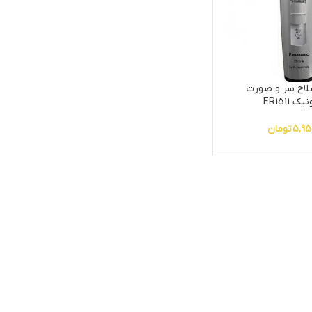
لاح سر و صورت
ک ER1511
5,95
تومان