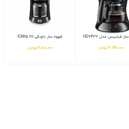
از فیلیپس مدل HD7432
قهوه ساز دلونگی ICM15.211
3,740,000
تومان
2,500,000
تومان