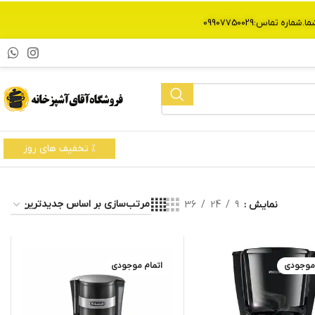
% تخفیف های روز
نمایش
9
24
36
 موجودی
اتمام موجودی