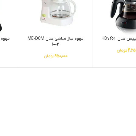
س مدل HD7462
قهوه ساز مباشی مدل ME-DCM
قهوه س
1002
4,65
تومان
950,000
تومان