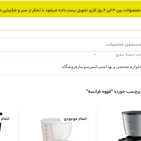
از صبر و شکیبایی شما.شماره تماس:09907750029
اب دسته بندی
ه
لوازم شخصی و بهداشتی
اسپرسوساز
فروشگاه
رچسب خورده “قهوه فرانسه”
اتمام موجودی
اتمام