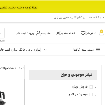
لطفا توجه داشته باشید تمامی محصولات بین 3 الی 6 روز کاری تحویل پست داده میشود.با تشکر 
فروشگاه اینترنتی آقای آشپزخانه
تماس با ما
0
0
تومان
علاقه مندی
مقایسه
ورود / ثبت نام
انتخ
دسته بندی کالاها
لوازم برقی خانگی
لوازم آشپزخان
خانه
محصولات برچس
فیلتر موجودی و حراج
فروش ویژه
موجود در انبار