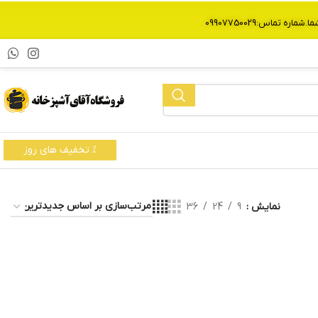
% تخفیف های روز
نمایش
9
24
36