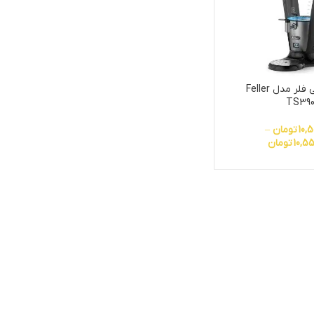
سماور برقی فلر مدل Feller
TS39
10,5
تومان
–
10,55
تومان