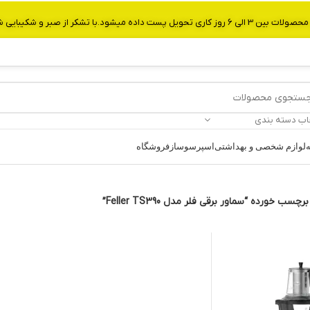
از صبر و شکیبایی شما.شماره تماس:09907750029
اب دسته بندی
ه
لوازم شخصی و بهداشتی
اسپرسوساز
فروشگاه
ب خورده “سماور برقی فلر مدل Feller TS390”