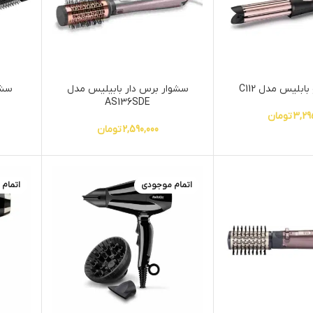
ابلیس مدل C112
سشوار برس دار بابیلیس مدل
سشو
AS136SDE
3,29
تومان
2,590,000
تومان
اتمام موجودی
اتمام