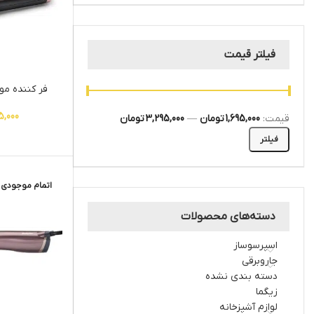
فیلتر قیمت
فر کننده مو ب
5,000
قیمت:
1,695,000 تومان
—
3,295,000 تومان
فیلتر
اتمام موجودی
دسته‌های محصولات
اسپرسوساز
جاروبرقی
دسته بندی نشده
زیگما
لوازم آشپزخانه