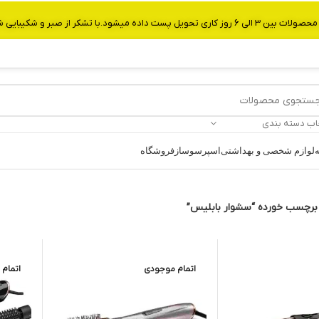
از صبر و شکیبایی شما.شماره تماس:09907750029
اب دسته بندی
ه
لوازم شخصی و بهداشتی
اسپرسوساز
فروشگاه
رچسب خورده “سشوار بابلیس”
اتمام موجودی
اتمام