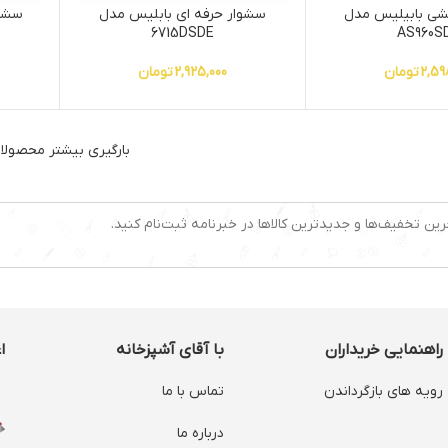
شی بابیلیس مدل
سشوار حرفه ای بابلیس مدل
سشوا
6715DSDE
AS960S
2,59
تومان
2,925,000
تومان
بارگیری بیشتر محصولا
رین تخفیف‌ها و جدیدترین کالاها در خبرنامه ثبت‌نام کنید.
راهنمایی خریداران
با آقای آشپزخانه
ا
رویه های بازگرداندن
تماس با ما
درباره ما