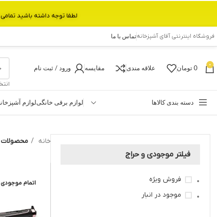
لطفا توجه داشته باشید تمامی محصولات بین 3 الی 6 روز کاری تحویل پست داده میشود.با تشکر 
فروشگاه اینترنتی آقای آشپزخانه
تماس با ما
0
0
تومان
علاقه مندی
مقایسه
ورود / ثبت نام
انتخ
دسته بندی کالاها
لوازم برقی خانگی
لوازم آشپزخان
خانه
محصولات ب
فیلتر موجودی و حراج
فروش ویژه
اتمام موجودی
موجود در انبار