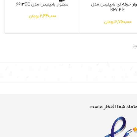
ر حرفه ای بابیلیس مدل
سشوار بابیلیس مدل 6613DE
B6714 E
2,440,000
تومان
2,750,000
تومان
ت
عتماد شما افتخار ماست