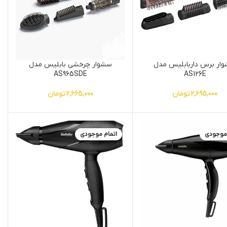
ار برس داربابلیس مدل
سشوار چرخشی بابلیس مدل
AS965SDE
AS126E
2,695,000
تومان
2,665,000
تومان
 موجودی
اتمام موجودی