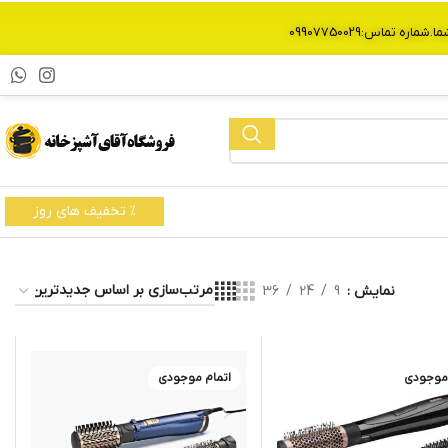
% تخفیف های روز
نمایش
9
24
36
 موجودی
اتمام موجودی