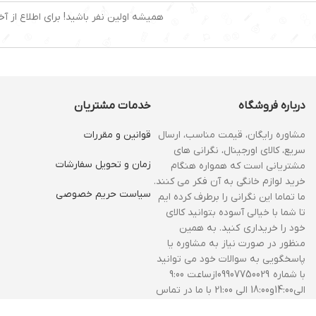
همیشه اولین نفر باشید! برای اطلاع از آخ
درباره فروشگاه
خدمات مشتریان
مشاوره رایگان، قیمت مناسب، ارسال
قوانین و مقررات
سریع، کالای اورجینال، نگرانی های
زمان و‌ تحویل سفارشات
مشتریانی است که همواره هنگام
خرید لوازم خانگی به آن فکر می کنند.
سیاست حریم خصوصی
ما تماما این نگرانی را برطرف کرده ایم
تا شما با خیالی آسوده بتوانید کالای
خود را خریداری کنید. به همین
منظور در صورت نیاز به مشاوره یا
پاسخگویی به سوالات خود می توانید
با شماره 09907750029ازساعت 9:00
الی14:00و18:00 الی 21:00 با ما در تماس
باشید.