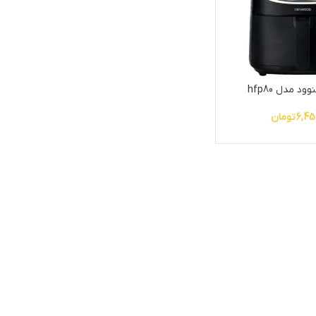
د مدل hfp80
6,45
تومان