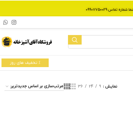
% تخفیف های روز
نمایش
9
24
36