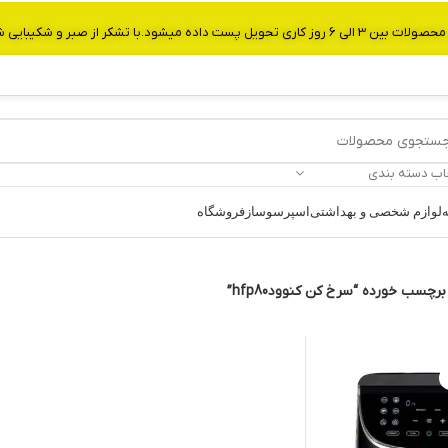
از صبر و شکیبایی شما.شماره تماس:09907750029
اب دسته بندی
ه
لوازم شخصی و بهداشتی
اسپرسوساز
فروشگاه
چسب خورده “سرخ کن کنوودhfp80”