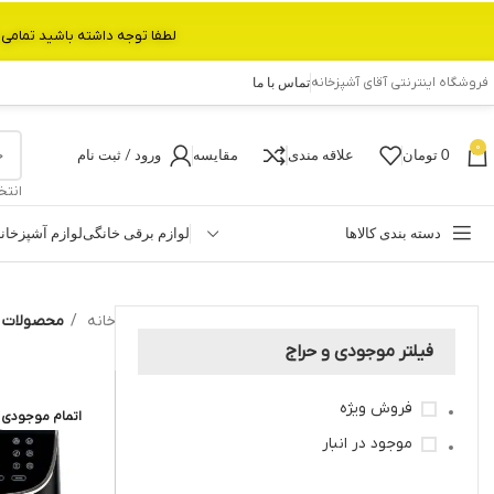
لطفا توجه داشته باشید تمامی محصولات بین 3 الی 6 روز کاری تحویل پست داده میشود.با تشکر 
فروشگاه اینترنتی آقای آشپزخانه
تماس با ما
0
0
تومان
علاقه مندی
مقایسه
ورود / ثبت نام
انتخ
دسته بندی کالاها
لوازم برقی خانگی
لوازم آشپزخان
خانه
محصولات بر
فیلتر موجودی و حراج
فروش ویژه
اتمام موجودی
موجود در انبار