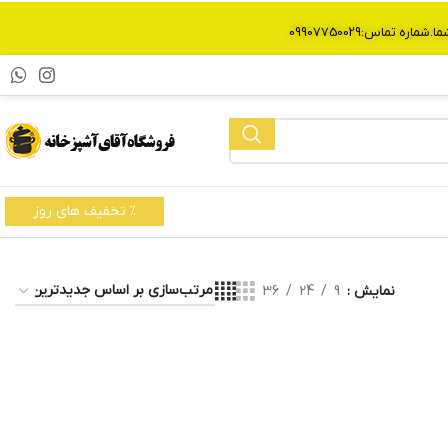
% تخفیف های روز
نمایش
9
24
36