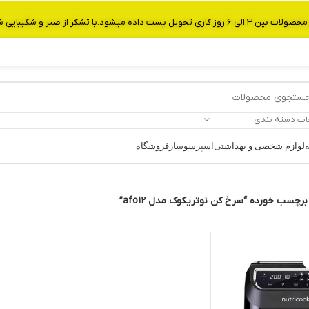
از صبر و شکیبایی شما.شماره تماس:09907750029
اب دسته بندی
ه
لوازم شخصی و بهداشتی
اسپرسوساز
فروشگاه
چسب خورده “سرخ کن نوتریکوک مدل afo12”