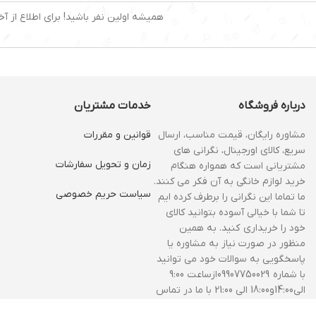
همیشه اولین نفر باشید! برای اطلاع از آخ
درباره فروشگاه
خدمات مشتریان
مشاوره رایگان، قیمت مناسب، ارسال
قوانین و مقررات
سریع، کالای اورجینال، نگرانی های
زمان و‌ تحویل سفارشات
مشتریانی است که همواره هنگام
خرید لوازم خانگی به آن فکر می کنند.
سیاست حریم خصوصی
ما تماما این نگرانی را برطرف کرده ایم
تا شما با خیالی آسوده بتوانید کالای
خود را خریداری کنید. به همین
منظور در صورت نیاز به مشاوره یا
پاسخگویی به سوالات خود می توانید
با شماره 09907750029ازساعت 9:00
الی14:00و18:00 الی 21:00 با ما در تماس
باشید.