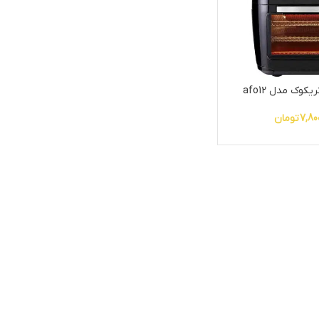
وک مدل afo12
7,80
تومان