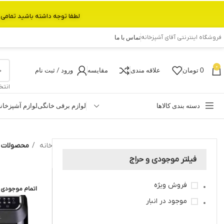
لطفا توجه داشته باشید تمامی محصولات بین 3 الی 6 روز کاری تحویل پست داده میشود.با تشکر 
فروشگاه اینترنتی آقای آشپزخانه
تماس با ما
0
0
تومان
علاقه مندی
مقایسه
ورود / ثبت نام
انتخ
دسته بندی کالاها
لوازم برقی خانگی
لوازم آشپزخان
خانه
محصولات بر
فیلتر موجودی و حراج
فروش ویژه
اتمام موجودی
موجود در انبار