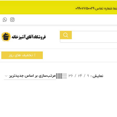
% تخفیف های روز
نمایش
9
24
36