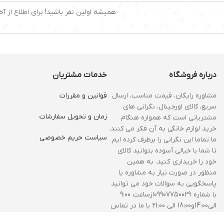
همیشه اولین نفر باشید! برای اطلاع از آخ
درباره فروشگاه
خدمات مشتریان
مشاوره رایگان، قیمت مناسب، ارسال
قوانین و مقررات
سریع، کالای اورجینال، نگرانی های
زمان و‌ تحویل سفارشات
مشتریانی است که همواره هنگام
خرید لوازم خانگی به آن فکر می کنند.
سیاست حریم خصوصی
ما تماما این نگرانی را برطرف کرده ایم
تا شما با خیالی آسوده بتوانید کالای
خود را خریداری کنید. به همین
منظور در صورت نیاز به مشاوره یا
پاسخگویی به سوالات خود می توانید
با شماره 09907750029ازساعت 9:00
الی14:00و18:00 الی 21:00 با ما در تماس
باشید.