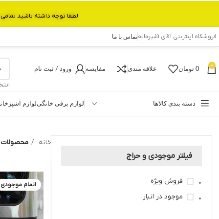
لطفا توجه داشته باشید تمامی محصولات بین 3 الی 6 روز کاری تحویل پست داده میشود.با تشکر 
فروشگاه اینترنتی آقای آشپزخانه
تماس با ما
0
0
تومان
علاقه مندی
مقایسه
ورود / ثبت نام
انتخ
دسته بندی کالاها
لوازم برقی خانگی
لوازم آشپزخان
خانه
محصولات برچس
فیلتر موجودی و حراج
فروش ویژه
اتمام موجودی
موجود در انبار