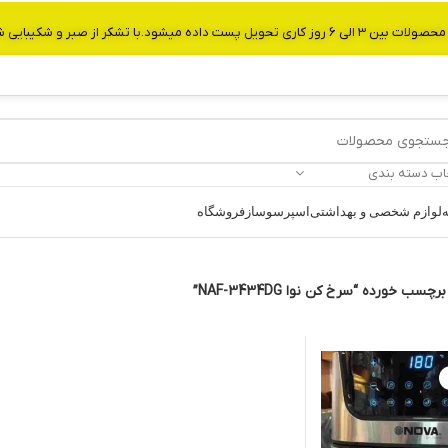
از صبر و شکیبایی شما.شماره تماس:09907750029
اب دسته بندی
ه
لوازم شخصی و بهداشتی
اسپرسوساز
فروشگاه
ب خورده “سرخ کن نوا NAF-3434DG”