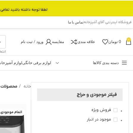
لطفا توجه داشته باشید تمامی محصولات بین 3 الی 6 روز کاری تحویل پست داده میشود.با تشکر 
فروشگاه اینترنتی آقای آشپزخانه
تماس با ما
0
0
تومان
علاقه مندی
مقایسه
ورود / ثبت نام
انتخ
دسته بندی کالاها
لوازم برقی خانگی
لوازم آشپزخان
خانه
محصولات بر
فیلتر موجودی و حراج
فروش ویژه
اتمام موجودی
موجود در انبار