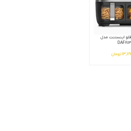
لو اینستنت مدل
DAF81
13,79
تومان