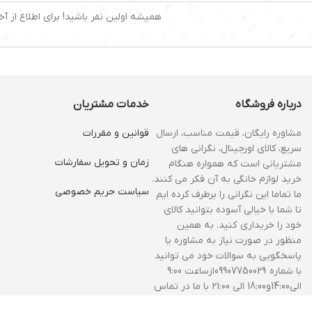
همیشه اولین نفر باشید! برای اطلاع از آخ
درباره فروشگاه
خدمات مشتریان
مشاوره رایگان، قیمت مناسب، ارسال
قوانین و مقررات
سریع، کالای اورجینال، نگرانی های
زمان و‌ تحویل سفارشات
مشتریانی است که همواره هنگام
خرید لوازم خانگی به آن فکر می کنند.
سیاست حریم خصوصی
ما تماما این نگرانی را برطرف کرده ایم
تا شما با خیالی آسوده بتوانید کالای
خود را خریداری کنید. به همین
منظور در صورت نیاز به مشاوره یا
پاسخگویی به سوالات خود می توانید
با شماره 09907750029ازساعت 9:00
الی14:00و18:00 الی 21:00 با ما در تماس
باشید.