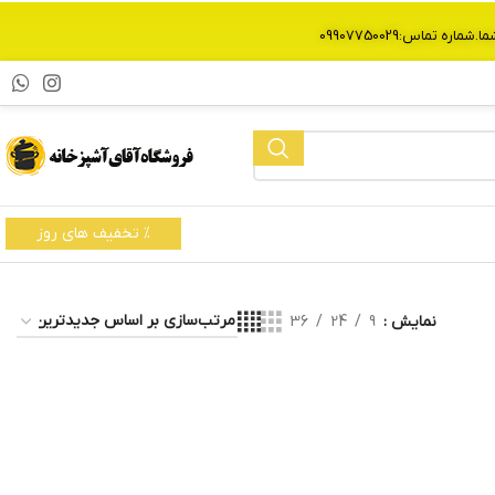
% تخفیف های روز
نمایش
9
24
36