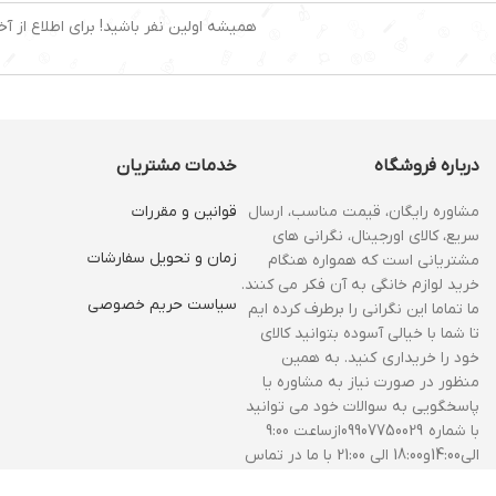
همیشه اولین نفر باشید! برای اطلاع از آخ
درباره فروشگاه
خدمات مشتریان
مشاوره رایگان، قیمت مناسب، ارسال
قوانین و مقررات
سریع، کالای اورجینال، نگرانی های
زمان و‌ تحویل سفارشات
مشتریانی است که همواره هنگام
خرید لوازم خانگی به آن فکر می کنند.
سیاست حریم خصوصی
ما تماما این نگرانی را برطرف کرده ایم
تا شما با خیالی آسوده بتوانید کالای
خود را خریداری کنید. به همین
منظور در صورت نیاز به مشاوره یا
پاسخگویی به سوالات خود می توانید
با شماره 09907750029ازساعت 9:00
الی14:00و18:00 الی 21:00 با ما در تماس
باشید.