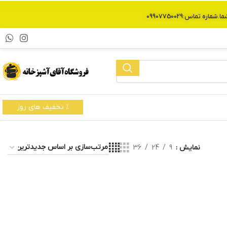
% تخفیف های روز
نمایش
9
24
36