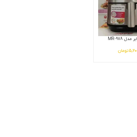
دل MR-978
5,20
تومان