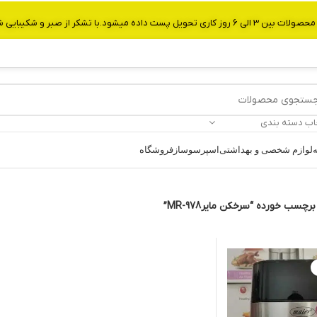
از صبر و شکیبایی شما.شماره تماس:09907750029
اب دسته بندی
ه
لوازم شخصی و بهداشتی
اسپرسوساز
فروشگاه
چسب خورده “سرخکن مایرMR-978”