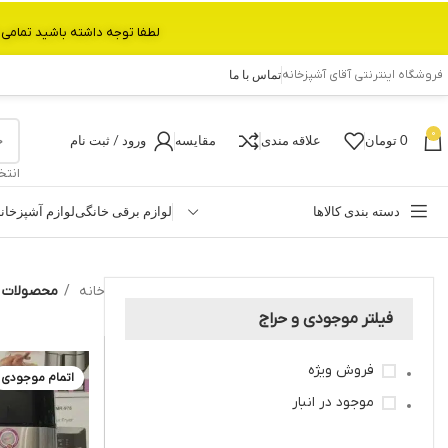
لطفا توجه داشته باشید تمامی محصولات بین 3 الی 6 روز کاری تحویل پست داده میشود.با تشکر 
فروشگاه اینترنتی آقای آشپزخانه
تماس با ما
0
0
تومان
علاقه مندی
مقایسه
ورود / ثبت نام
انتخ
دسته بندی کالاها
لوازم برقی خانگی
لوازم آشپزخان
خانه
محصولات بر
فیلتر موجودی و حراج
فروش ویژه
اتمام موجودی
موجود در انبار