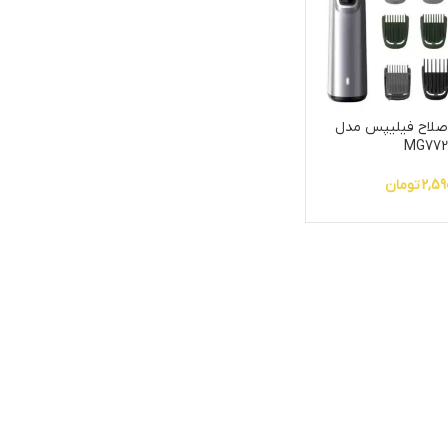
صلاح فیلیپس مدل
MG772
2,59
تومان