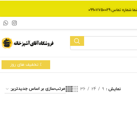
% تخفیف های روز
نمایش
9
24
36