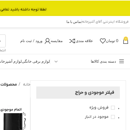
لطفا توجه داشته باشید تمامی محصولات بین 3 الی 6 روز کاری تحویل پست داده میشود.با تشکر 
فروشگاه اینترنتی آقای آشپزخانه
تماس با ما
0
0
تومان
علاقه مندی
مقایسه
ورود / ثبت نام
انتخ
دسته بندی کالاها
لوازم برقی خانگی
لوازم آشپزخان
خانه
محصولات بر
فیلتر موجودی و حراج
فروش ویژه
اتمام موجودی
موجود در انبار