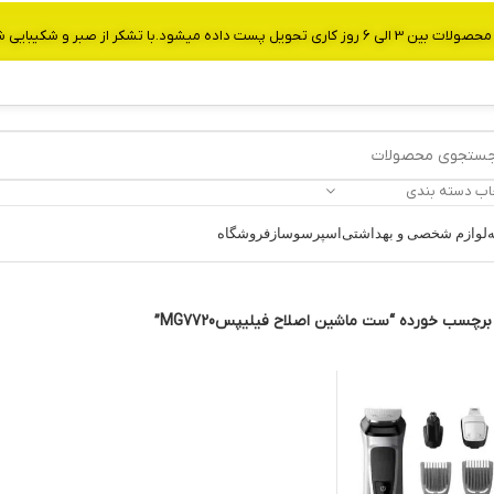
از صبر و شکیبایی شما.شماره تماس:09907750029
اب دسته بندی
ه
لوازم شخصی و بهداشتی
اسپرسوساز
فروشگاه
چسب خورده “ست ماشین اصلاح فیلیپسMG7720”