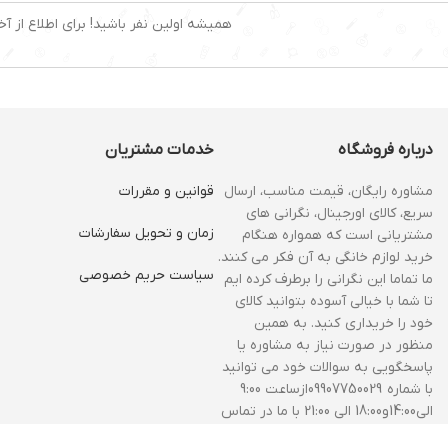
همیشه اولین نفر باشید! برای اطلاع از آخ
درباره فروشگاه
خدمات مشتریان
مشاوره رایگان، قیمت مناسب، ارسال
قوانین و مقررات
سریع، کالای اورجینال، نگرانی های
زمان و‌ تحویل سفارشات
مشتریانی است که همواره هنگام
خرید لوازم خانگی به آن فکر می کنند.
سیاست حریم خصوصی
ما تماما این نگرانی را برطرف کرده ایم
تا شما با خیالی آسوده بتوانید کالای
خود را خریداری کنید. به همین
منظور در صورت نیاز به مشاوره یا
پاسخگویی به سوالات خود می توانید
با شماره 09907750029ازساعت 9:00
الی14:00و18:00 الی 21:00 با ما در تماس
باشید.