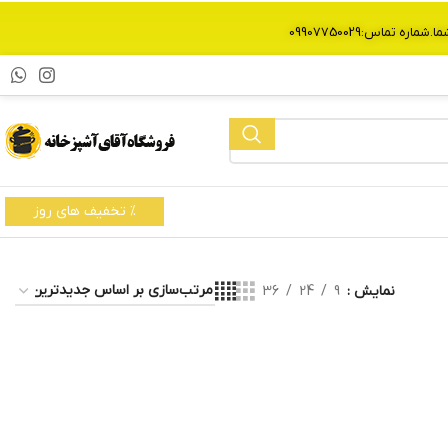
% تخفیف های روز
نمایش
9
24
36