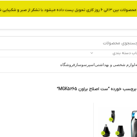
از صبر و شکیبایی شما.شماره تماس:09907750029
اب دسته بندی
ه
لوازم شخصی و بهداشتی
اسپرسوساز
فروشگاه
چسب خورده “ست اصلاح براون MGK5265”