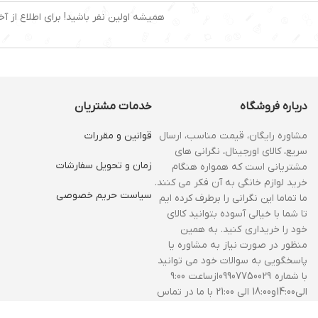
همیشه اولین نفر باشید! برای اطلاع از آخ
درباره فروشگاه
خدمات مشتریان
مشاوره رایگان، قیمت مناسب، ارسال
قوانین و مقررات
سریع، کالای اورجینال، نگرانی های
زمان و‌ تحویل سفارشات
مشتریانی است که همواره هنگام
خرید لوازم خانگی به آن فکر می کنند.
سیاست حریم خصوصی
ما تماما این نگرانی را برطرف کرده ایم
تا شما با خیالی آسوده بتوانید کالای
خود را خریداری کنید. به همین
منظور در صورت نیاز به مشاوره یا
پاسخگویی به سوالات خود می توانید
با شماره 09907750029ازساعت 9:00
الی14:00و18:00 الی 21:00 با ما در تماس
باشید.