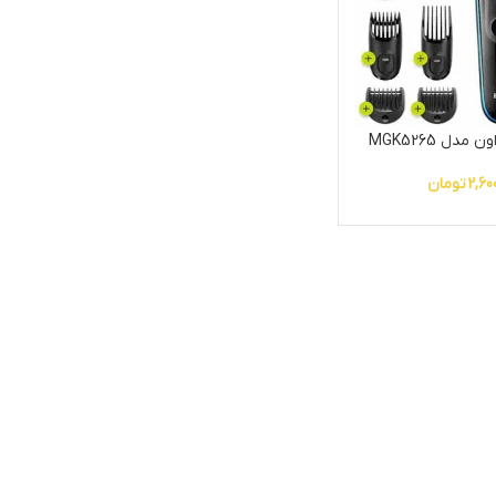
دل MGK5265
2,60
تومان