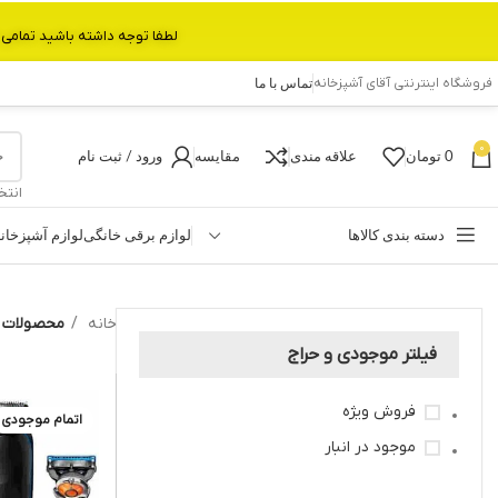
لطفا توجه داشته باشید تمامی محصولات بین 3 الی 6 روز کاری تحویل پست داده میشود.با تشکر 
فروشگاه اینترنتی آقای آشپزخانه
تماس با ما
0
0
تومان
علاقه مندی
مقایسه
ورود / ثبت نام
انتخ
دسته بندی کالاها
لوازم برقی خانگی
لوازم آشپزخان
خانه
محصولات بر
فیلتر موجودی و حراج
فروش ویژه
اتمام موجودی
موجود در انبار