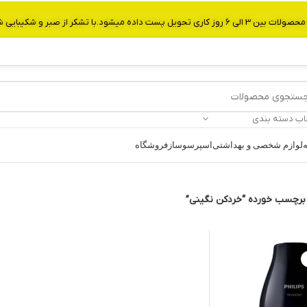
از صبر و شکیبایی شما.شماره تماس:09907750029
اب دسته بندی
ه
لوازم شخصی و بهداشتی
اسپرسوساز
فروشگاه
رچسب خورده “خردکن نگینی”