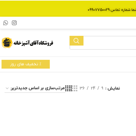
% تخفیف های روز
نمایش
9
24
36