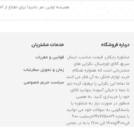
همیشه اولین نفر باشید! برای اطلاع از آخ
درباره فروشگاه
خدمات مشتریان
مشاوره رایگان، قیمت مناسب، ارسال
قوانین و مقررات
سریع، کالای اورجینال، نگرانی های
زمان و‌ تحویل سفارشات
مشتریانی است که همواره هنگام
خرید لوازم خانگی به آن فکر می کنند.
سیاست حریم خصوصی
ما تماما این نگرانی را برطرف کرده ایم
تا شما با خیالی آسوده بتوانید کالای
خود را خریداری کنید. به همین
منظور در صورت نیاز به مشاوره یا
پاسخگویی به سوالات خود می توانید
با شماره 09907750029ازساعت 9:00
الی14:00و18:00 الی 21:00 با ما در تماس
باشید.