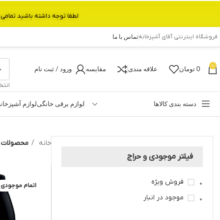
لطفا توجه داشته باشید تمامی محصولات بین 3 الی 6 روز کاری تحویل پست داده میشود.با تشکر 
فروشگاه اینترنتی آقای آشپزخانه
تماس با ما
0
0
تومان
علاقه مندی
مقایسه
ورود / ثبت نام
انتخ
دسته بندی کالاها
لوازم برقی خانگی
لوازم آشپزخان
خانه
محصولات ب
فیلتر موجودی و حراج
فروش ویژه
اتمام موجودی
موجود در انبار