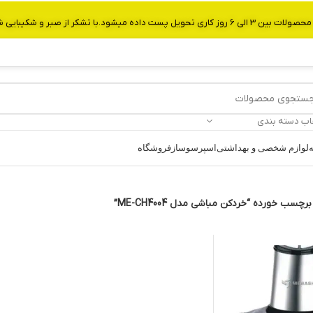
از صبر و شکیبایی شما.شماره تماس:09907750029
اب دسته بندی
ه
لوازم شخصی و بهداشتی
اسپرسوساز
فروشگاه
سب خورده “خردکن مباشی مدل ME-CH4004”