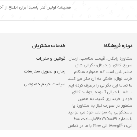
همیشه اولین نفر باشید! برای اطلاع از آخ
درباره فروشگاه
خدمات مشتریان
مشاوره رایگان، قیمت مناسب، ارسال
قوانین و مقررات
سریع، کالای اورجینال، نگرانی های
زمان و‌ تحویل سفارشات
مشتریانی است که همواره هنگام
خرید لوازم خانگی به آن فکر می کنند.
سیاست حریم خصوصی
ما تماما این نگرانی را برطرف کرده ایم
تا شما با خیالی آسوده بتوانید کالای
خود را خریداری کنید. به همین
منظور در صورت نیاز به مشاوره یا
پاسخگویی به سوالات خود می توانید
با شماره 09907750029ازساعت 9:00
الی14:00و18:00 الی 21:00 با ما در تماس
باشید.