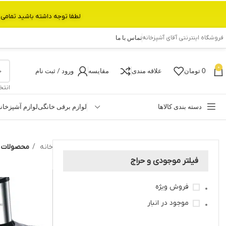
لطفا توجه داشته باشید تمامی محصولات بین 3 الی 6 روز کاری تحویل پست داده میشود.با تشکر 
فروشگاه اینترنتی آقای آشپزخانه
تماس با ما
0
0
تومان
علاقه مندی
مقایسه
ورود / ثبت نام
انتخ
دسته بندی کالاها
لوازم برقی خانگی
لوازم آشپزخان
خانه
محصولات برچ
فیلتر موجودی و حراج
فروش ویژه
موجود در انبار