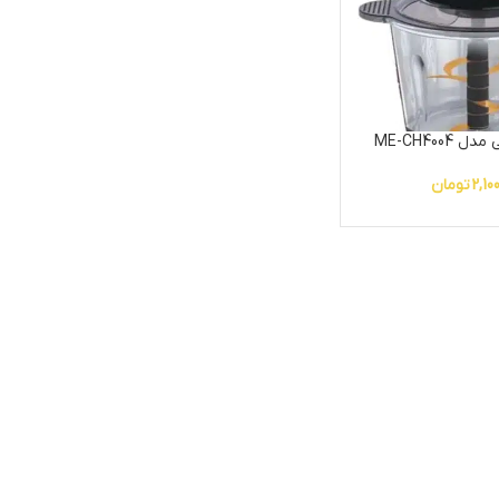
ME-CH400
2,10
تومان