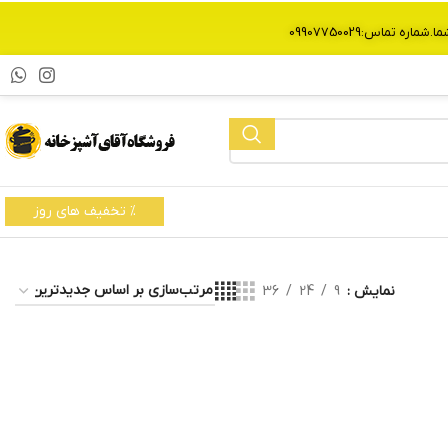
% تخفیف های روز
نمایش
9
24
36