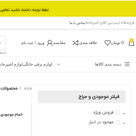
لطفا توجه داشته باشید تمامی محصولات بین 3 الی 6 روز کاری تحویل پست داده میشود.با تشکر 
فروشگاه اینترنتی آقای آشپزخانه
تماس با ما
0
0
تومان
علاقه مندی
مقایسه
ورود / ثبت نام
انتخ
دسته بندی کالاها
لوازم برقی خانگی
لوازم آشپزخان
خانه
محصولات برچ
فیلتر موجودی و حراج
فروش ویژه
اتمام موجودی
موجود در انبار