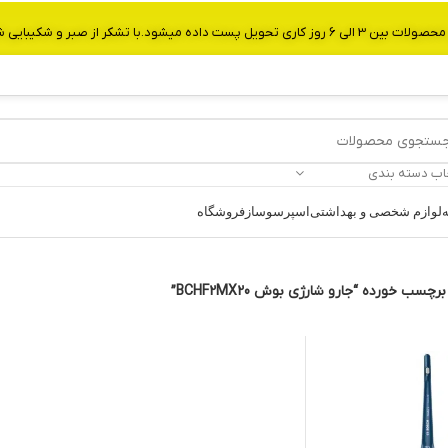
از صبر و شکیبایی شما.شماره تماس:09907750029
اب دسته بندی
ه
لوازم شخصی و بهداشتی
اسپرسوساز
فروشگاه
سب خورده “جارو شارژی بوش BCHF2MX20”