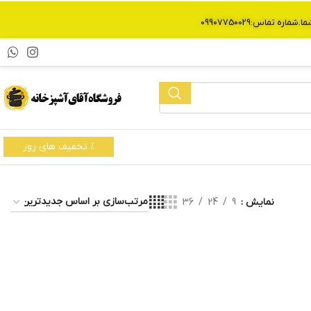
% تخفیف های روز
نمایش
9
24
36