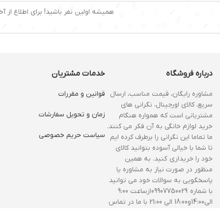
همیشه اولین نفر باشید! برای اطلاع از آخ
درباره فروشگاه
خدمات مشتریان
مشاوره رایگان، قیمت مناسب، ارسال
قوانین و مقررات
سریع، کالای اورجینال، نگرانی های
زمان و‌ تحویل سفارشات
مشتریانی است که همواره هنگام
خرید لوازم خانگی به آن فکر می کنند.
سیاست حریم خصوصی
ما تماما این نگرانی را برطرف کرده ایم
تا شما با خیالی آسوده بتوانید کالای
خود را خریداری کنید. به همین
منظور در صورت نیاز به مشاوره یا
پاسخگویی به سوالات خود می توانید
با شماره 09907750029ازساعت 9:00
الی14:00و18:00 الی 21:00 با ما در تماس
باشید.