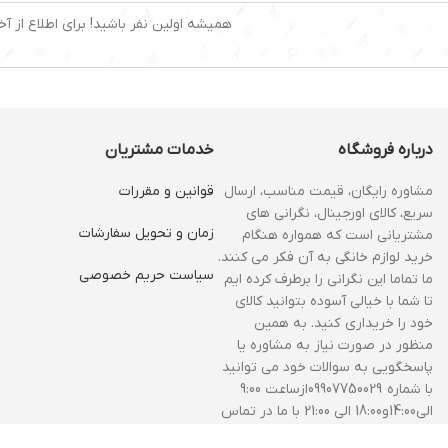
همیشه اولین نفر باشید! برای اطلاع از آخ
درباره فروشگاه
خدمات مشتریان
مشاوره رایگان، قیمت مناسب، ارسال
قوانین و مقررات
سریع، کالای اورجینال، نگرانی های
زمان و‌ تحویل سفارشات
مشتریانی است که همواره هنگام
خرید لوازم خانگی به آن فکر می کنند.
سیاست حریم خصوصی
ما تماما این نگرانی را برطرف کرده ایم
تا شما با خیالی آسوده بتوانید کالای
خود را خریداری کنید. به همین
منظور در صورت نیاز به مشاوره یا
پاسخگویی به سوالات خود می توانید
با شماره 09907750029ازساعت 9:00
الی14:00و18:00 الی 21:00 با ما در تماس
باشید.