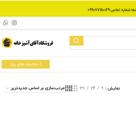
% تخفیف های روز
نمایش
9
24
36