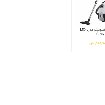
جاروبرقی پاناسونیک مدل MC-
CJ917
25,70
تومان