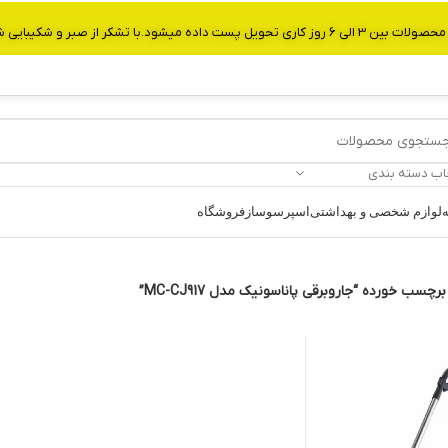
از صبر و شکیبایی شما.شماره تماس:09907750029
اب دسته بندی
ه
لوازم شخصی و بهداشتی
اسپرسوساز
فروشگاه
سب خورده “جاروبرقی پاناسونیک مدل MC-CJ917”