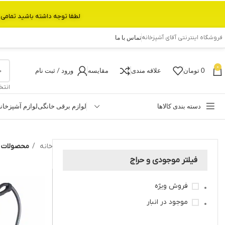
لطفا توجه داشته باشید تمامی محصولات بین 3 الی 6 روز کاری تحویل پست داده میشود.با تشکر 
فروشگاه اینترنتی آقای آشپزخانه
تماس با ما
0
0
تومان
علاقه مندی
مقایسه
ورود / ثبت نام
انتخ
دسته بندی کالاها
لوازم برقی خانگی
لوازم آشپزخان
خانه
محصولات برچ
فیلتر موجودی و حراج
فروش ویژه
موجود در انبار