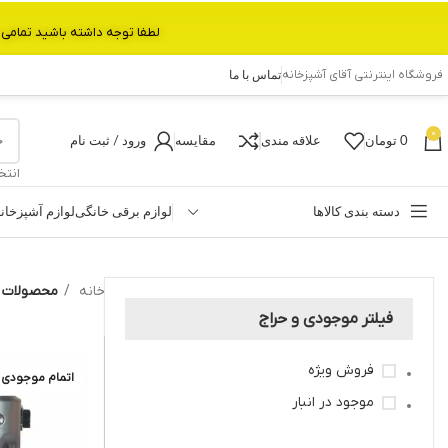
لطفا توجه داشته باشید تمامی محصولات بین 3 الی 6 روز کاری تحویل پست داده میشود.با تشکر 
فروشگاه اینترنتی آقای آشپزخانه
تماس با ما
0
0
تومان
علاقه مندی
مقایسه
ورود / ثبت نام
انتخ
دسته بندی کالاها
لوازم برقی خانگی
لوازم آشپزخان
خانه
محصولات ب
فیلتر موجودی و حراج
فروش ویژه
اتمام موجودی
موجود در انبار