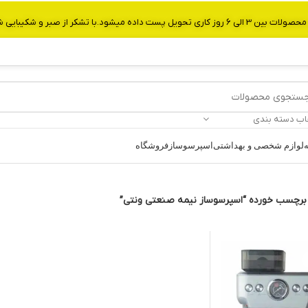
از صبر و شکیبایی شما.شماره تماس:09907750029
اب دسته بندی
ه
لوازم شخصی و بهداشتی
اسپرسوساز
فروشگاه
رچسب خورده “اسپرسوساز نیمه صنعتی ونتی”