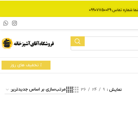
% تخفیف های روز
نمایش
9
24
36