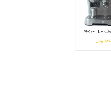
 مدل VI-5700
9,70
تومان