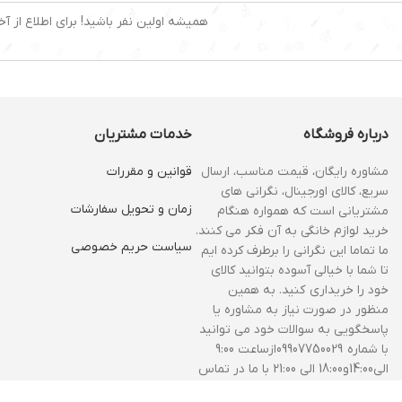
همیشه اولین نفر باشید! برای اطلاع از آخ
درباره فروشگاه
خدمات مشتریان
مشاوره رایگان، قیمت مناسب، ارسال
قوانین و مقررات
سریع، کالای اورجینال، نگرانی های
زمان و‌ تحویل سفارشات
مشتریانی است که همواره هنگام
خرید لوازم خانگی به آن فکر می کنند.
سیاست حریم خصوصی
ما تماما این نگرانی را برطرف کرده ایم
تا شما با خیالی آسوده بتوانید کالای
خود را خریداری کنید. به همین
منظور در صورت نیاز به مشاوره یا
پاسخگویی به سوالات خود می توانید
با شماره 09907750029ازساعت 9:00
الی14:00و18:00 الی 21:00 با ما در تماس
باشید.