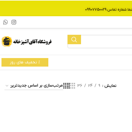
% تخفیف های روز
نمایش
9
24
36