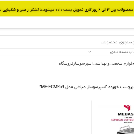
از صبر و شکیبایی شما.شماره تماس:09907750029
اب دسته بندی
ه
لوازم شخصی و بهداشتی
اسپرسوساز
فروشگاه
سب خورده “اسپرسوساز مباشی مدل ME-ECM2109”