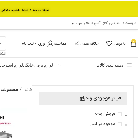
لطفا توجه داشته باشید تمامی محصولات بین 3 الی 6 روز کاری تحویل پست داده میشود.با تشکر 
فروشگاه اینترنتی آقای آشپزخانه
تماس با ما
0
0
تومان
علاقه مندی
مقایسه
ورود / ثبت نام
انتخ
دسته بندی کالاها
لوازم برقی خانگی
لوازم آشپزخان
خانه
محصولات برچ
فیلتر موجودی و حراج
فروش ویژه
موجود در انبار