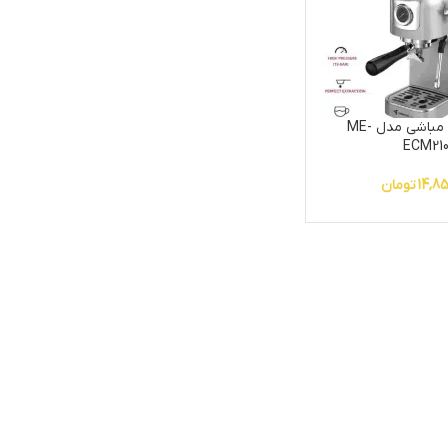
اسپرسوساز مباشی مدل ME-
ECM210
14,85
تومان