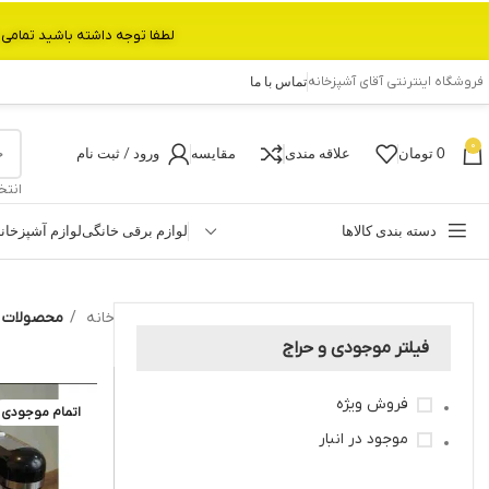
لطفا توجه داشته باشید تمامی محصولات بین 3 الی 6 روز کاری تحویل پست داده میشود.با تشکر 
فروشگاه اینترنتی آقای آشپزخانه
تماس با ما
0
0
تومان
علاقه مندی
مقایسه
ورود / ثبت نام
انتخ
دسته بندی کالاها
لوازم برقی خانگی
لوازم آشپزخان
خانه
محصولات برچ
فیلتر موجودی و حراج
فروش ویژه
اتمام موجودی
موجود در انبار