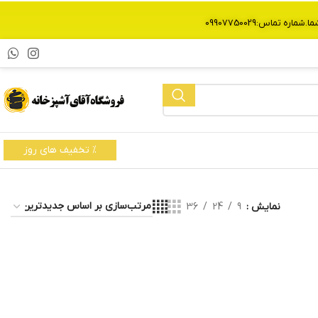
% تخفیف های روز
نمایش
9
24
36