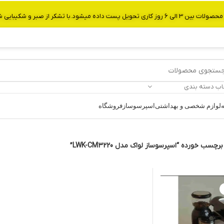
از صبر و شکیبایی شما.شماره تماس:09907750029
اب دسته بندی
ه
لوازم شخصی و بهداشتی
اسپرسوساز
فروشگاه
سب خورده “اسپرسوساز لواک مدل LWK-CM3220”