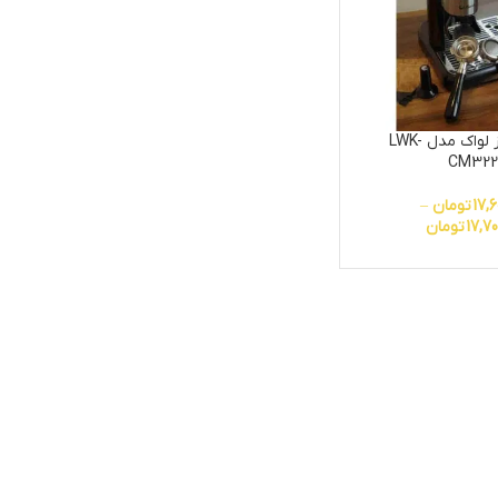
اسپرسوساز لواک مدل LWK-
CM322
17,6
تومان
–
17,70
تومان