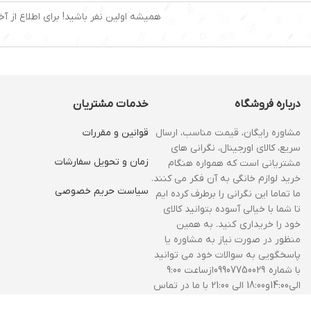
همیشه اولین نفر باشید! برای اطلاع از آخ
درباره فروشگاه
خدمات مشتریان
مشاوره رایگان، قیمت مناسب، ارسال
قوانین و مقررات
سریع، کالای اورجینال، نگرانی های
زمان و‌ تحویل سفارشات
مشتریانی است که همواره هنگام
خرید لوازم خانگی به آن فکر می کنند.
سیاست حریم خصوصی
ما تماما این نگرانی را برطرف کرده ایم
تا شما با خیالی آسوده بتوانید کالای
خود را خریداری کنید. به همین
منظور در صورت نیاز به مشاوره یا
پاسخگویی به سوالات خود می توانید
با شماره 09907750029ازساعت 9:00
الی14:00و18:00 الی 21:00 با ما در تماس
باشید.