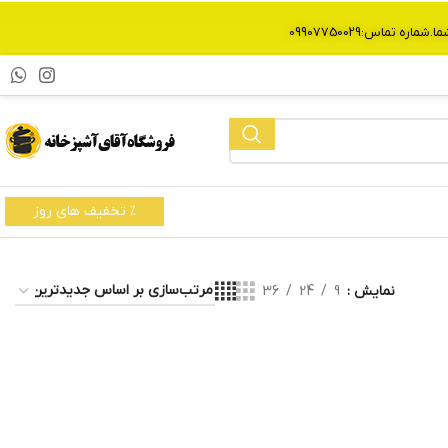
% تخفیف های روز
نمایش
9
24
36