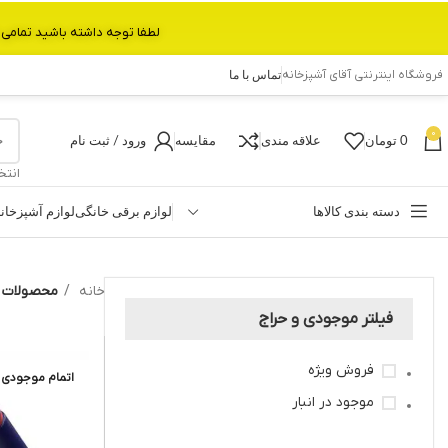
لطفا توجه داشته باشید تمامی محصولات بین 3 الی 6 روز کاری تحویل پست داده میشود.با تشکر 
فروشگاه اینترنتی آقای آشپزخانه
تماس با ما
0
0
تومان
علاقه مندی
مقایسه
ورود / ثبت نام
انتخ
دسته بندی کالاها
لوازم برقی خانگی
لوازم آشپزخان
خانه
محصولات بر
فیلتر موجودی و حراج
فروش ویژه
اتمام موجودی
موجود در انبار