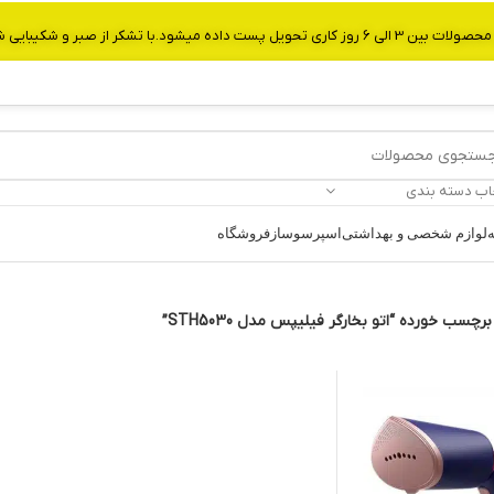
از صبر و شکیبایی شما.شماره تماس:09907750029
اب دسته بندی
ه
لوازم شخصی و بهداشتی
اسپرسوساز
فروشگاه
چسب خورده “اتو بخارگر فیلیپس مدل STH5030”