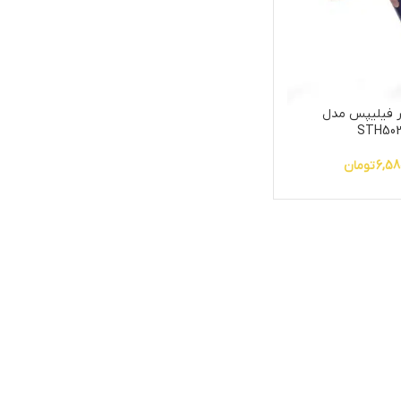
گر فیلیپس مدل
STH50
6,58
تومان