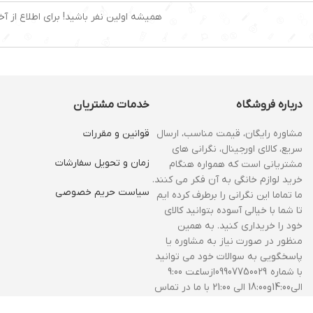
همیشه اولین نفر باشید! برای اطلاع از آخ
درباره فروشگاه
خدمات مشتریان
مشاوره رایگان، قیمت مناسب، ارسال
قوانین و مقررات
سریع، کالای اورجینال، نگرانی های
زمان و‌ تحویل سفارشات
مشتریانی است که همواره هنگام
خرید لوازم خانگی به آن فکر می کنند.
سیاست حریم خصوصی
ما تماما این نگرانی را برطرف کرده ایم
تا شما با خیالی آسوده بتوانید کالای
خود را خریداری کنید. به همین
منظور در صورت نیاز به مشاوره یا
پاسخگویی به سوالات خود می توانید
با شماره 09907750029ازساعت 9:00
الی14:00و18:00 الی 21:00 با ما در تماس
باشید.