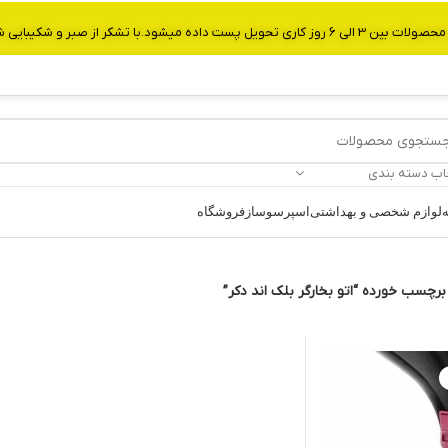
از صبر و شکیبایی شما.شماره تماس:09907750029
اب دسته بندی
ه
لوازم شخصی و بهداشتی
اسپرسوساز
فروشگاه
رچسب خورده “اتو بخارگر بلک اند دکر”