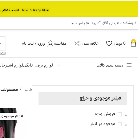
لطفا توجه داشته باشید تمامی محصولات بین 3 الی 6 روز کاری تحویل پست داده میشود.با تشکر 
فروشگاه اینترنتی آقای آشپزخانه
تماس با ما
0
0
تومان
علاقه مندی
مقایسه
ورود / ثبت نام
انتخ
دسته بندی کالاها
لوازم برقی خانگی
لوازم آشپزخان
خانه
محصولات ب
فیلتر موجودی و حراج
فروش ویژه
اتمام موجودی
موجود در انبار