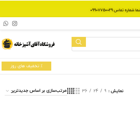
% تخفیف های روز
نمایش
9
24
36