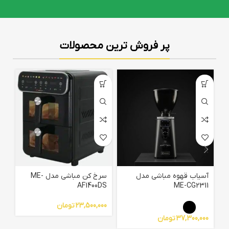
پر فروش ترین محصولات
ا
آسیاب قهوه مباشی مدل
سرخ کن مباشی مدل ME-
04
AF1400DS
ME-CG2311
23,500,000
تومان
00
37,300,000
تومان