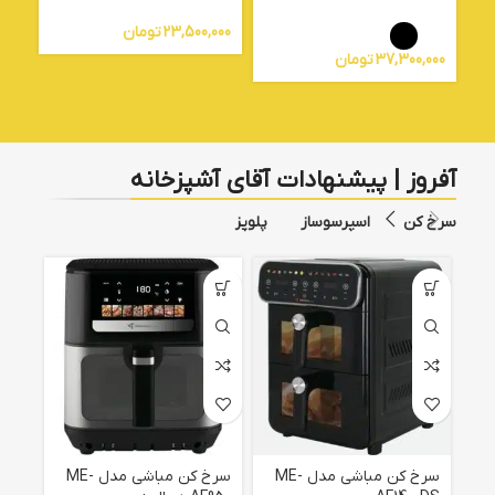
23,500,000
تومان
000
37,300,000
تومان
آفروز | پیشنهادات آقای آشپزخانه
سرخ کن
اسپرسوساز
پلوپز
سرخ کن مباشی مدل ME-
سرخ کن مباشی مدل ME-