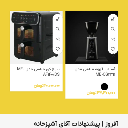
آسیاب قهوه مباشی مدل
سرخ کن مباشی مدل ME-
04
AF1400DS
ME-CG2311
20,000,000
تومان
000
37,300,000
تومان
آفروز | پیشنهادات آقای آشپزخانه