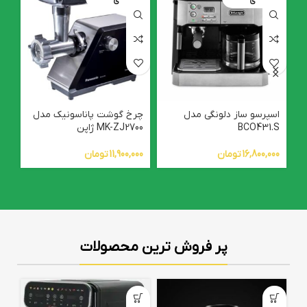
ی
ی
اسپرسو ساز دلونگی مدل
چرخ گوشت پاناسونیک مدل
BCO431.S
MK-ZJ2700 ژاپن
ic
16,800,000
تومان
11,900,000
تومان
00
پر فروش ترین محصولات