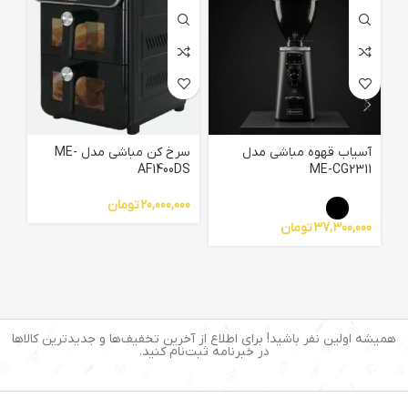
آسیاب قهوه مباشی مدل
سرخ کن مباشی مدل ME-
04
AF1400DS
ME-CG2311
20,000,000
تومان
00
37,300,000
تومان
همیشه اولین نفر باشید! برای اطلاع از آخرین تخفیف‌ها و جدیدترین کالاها
در خبرنامه ثبت‌نام کنید.