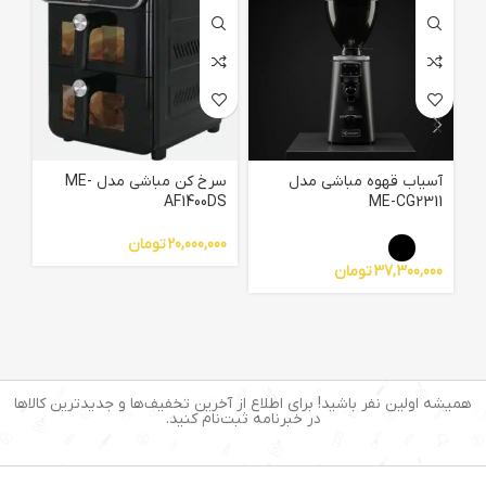
آسیاب قهوه مباشی مدل
سرخ کن مباشی مدل ME-
04
AF1400DS
ME-CG2311
20,000,000
تومان
00
37,300,000
تومان
همیشه اولین نفر باشید! برای اطلاع از آخرین تخفیف‌ها و جدیدترین کالاها
در خبرنامه ثبت‌نام کنید.