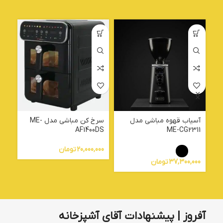
آسیاب قهوه مباشی مدل
سرخ کن مباشی مدل ME-
04
AF1400DS
ME-CG2311
20,000,000
تومان
000
37,300,000
تومان
آفروز | پیشنهادات آقای آشپزخانه