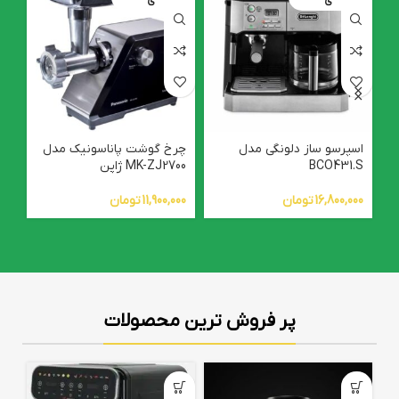
ی
ی
اسپرسو ساز دلونگی مدل
چرخ گوشت پاناسونیک مدل
BCO431.S
MK-ZJ2700 ژاپن
ic
16,800,000
تومان
11,900,000
تومان
00
پر فروش ترین محصولات