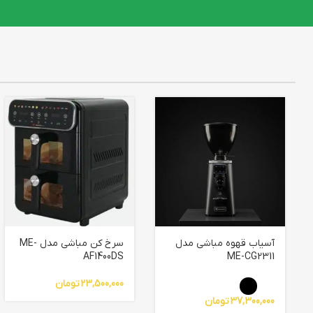
آسیاب قهوه مباشی مدل
سرخ کن مباشی مدل ME-
AF1400DS
ME-CG2311
23,500,000
تومان
37,300,000
تومان