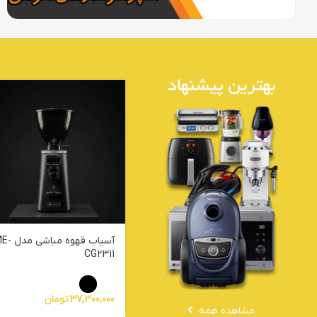
آسیاب قهوه مباشی
CG2311
37,300,000
تومان
مشاهده همه