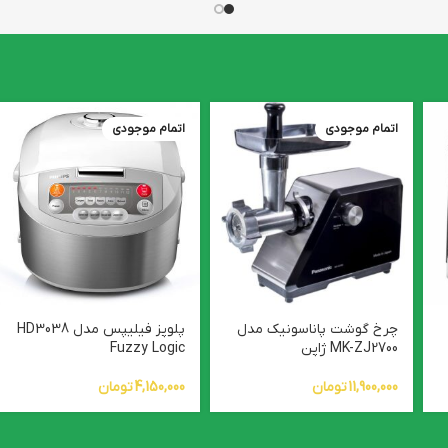
اتمام موجودی
اتمام موجودی
چرخ گوشت پاناسونیک مدل
پلوپز فیلیپس مدل HD3038
MK-ZJ2700 ژاپن
Fuzzy Logic
11,900,000
تومان
4,150,000
تومان