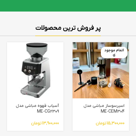
پر فروش ترین محصولات
اتمام موجود
ی
اسپرسوساز مباشی مدل
آسیاب قهوه مباشی مدل
ME-CG2309
ME-CEM304
15,300,000
تومان
13,900,000
تومان