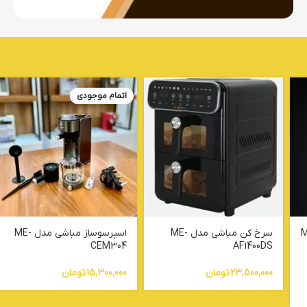
اتمام موجودی
 مدل ME-
سرخ کن مباشی مدل ME-
اسپرسوساز مباشی مدل ME-
CEM304
AF1400DS
23,500,000
تومان
15,300,000
تومان