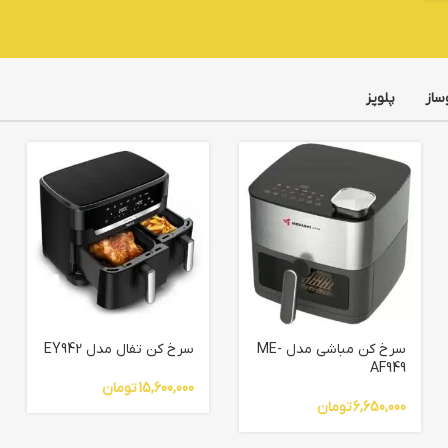
ساز
پلوپز
سرخ کن مباشی مدل ME-
سرخ کن تفال مدل EY942
AF949
15,600,000
تومان
6,650,000
تومان