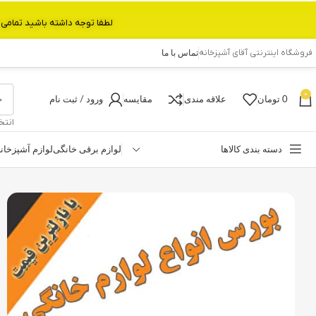
لطفا توجه داشته باشید تمامی محصولات بین 3 الی 6 روز کاری تحویل پست داده میشود.با تشکر 
فروشگاه اینترنتی آقای آشپزخانه
تماس با ما
0
0
تومان
علاقه مندی
مقایسه
ورود / ثبت نام
انتخ
دسته بندی کالاها
لوازم برقی خانگی
لوازم آشپزخان