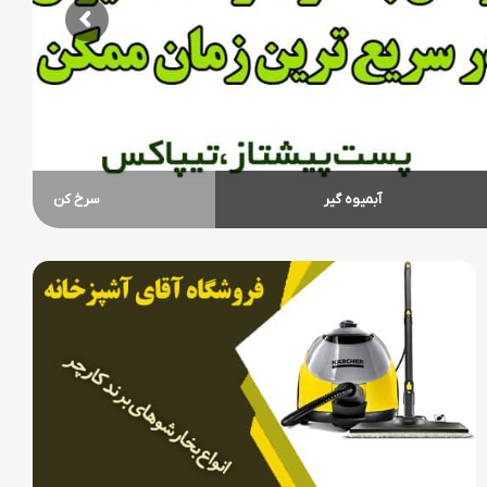
آبمیوه گیر
سرخ کن