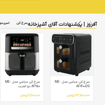
سرخ کن
اسپرسو
آفروز | پیشنهادات آقای آشپزخانه
سرخ کن مباشی مدل ME-
سرخ کن مباشی مدل ME-
AF1400DS
AF950 دو المنت
23,500,000
تومان
6,600,000
تومان