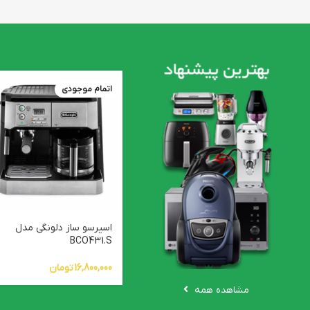
اتمام موجودی
اسپرسو ساز دلونگی مدل
BCO431.S
16,800,000
تومان
مشاهده همه