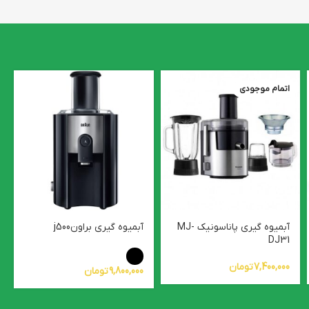
اتمام موجودی
آبمیوه گیری پاناسونیک MJ-
آبمیوه گیری براونj500
DJ31
7,400,000
تومان
9,800,000
تومان