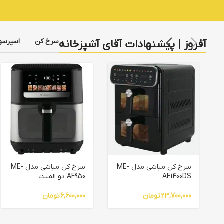
سرخ کن
اسپرسو
آفروز | پیشنهادات آقای آشپزخانه
سرخ کن مباشی مدل ME-
سرخ کن مباشی مدل ME-
AF1400DS
AF950 دو المنت
23,700,000
تومان
6,600,000
تومان