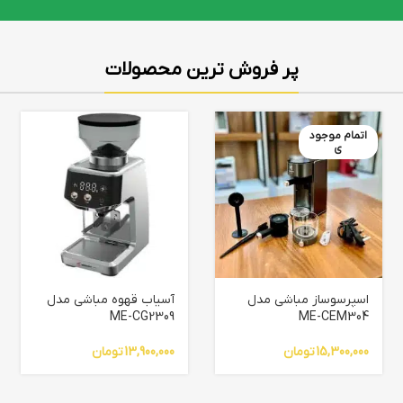
پر فروش ترین محصولات
اتمام موجود
ی
اسپرسوساز مباشی مدل
آسیاب قهوه مباشی مدل
ME-CG2309
ME-CEM304
15,300,000
تومان
13,900,000
تومان