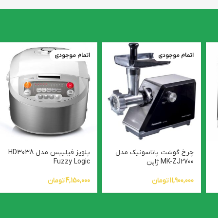
اتمام موجودی
اتمام موجودی
چرخ گوشت پاناسونیک مدل
پلوپز فیلیپس مدل HD3038
MK-ZJ2700 ژاپن
Fuzzy Logic
11,900,000
تومان
4,150,000
تومان