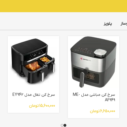
ساز
پلوپز
سرخ کن مباشی مدل ME-
سرخ کن تفال مدل EY942
AF949
15,600,000
تومان
6,650,000
تومان