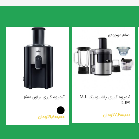
اتمام موجودی
آبمیوه گیری پاناسونیک MJ-
آبمیوه گیری براونj500
DJ31
7,400,000
تومان
9,800,000
تومان