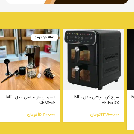
اتمام موجودی
 مدل ME-
سرخ کن مباشی مدل ME-
اسپرسوساز مباشی مدل ME-
CEM304
AF1400DS
23,700,000
تومان
15,300,000
تومان