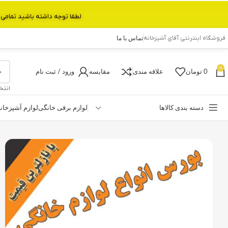
لطفا توجه داشته باشید تمامی محصولات بین 3 الی 6 روز کاری تحویل پست داده میشود.با تشکر 
فروشگاه اینترنتی آقای آشپزخانه
تماس با ما
0
0
تومان
علاقه مندی
مقایسه
ورود / ثبت نام
انتخ
دسته بندی کالاها
لوازم برقی خانگی
لوازم آشپزخان