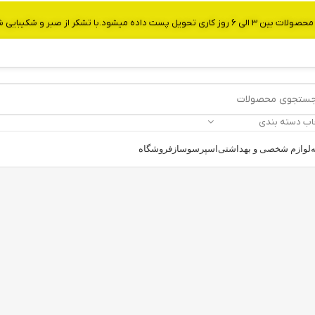
از صبر و شکیبایی شما.شماره تماس:09907750029
اب دسته بندی
ه
لوازم شخصی و بهداشتی
اسپرسوساز
فروشگاه