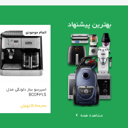
اتمام موجودی
اسپرسو ساز دلونگی مدل
BCO431.S
16,800,000
تومان
مشاهده همه