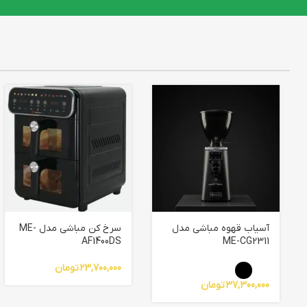
آسیاب قهوه مباشی مدل
سرخ کن مباشی مدل ME-
AF1400DS
ME-CG2311
23,700,000
تومان
37,300,000
تومان